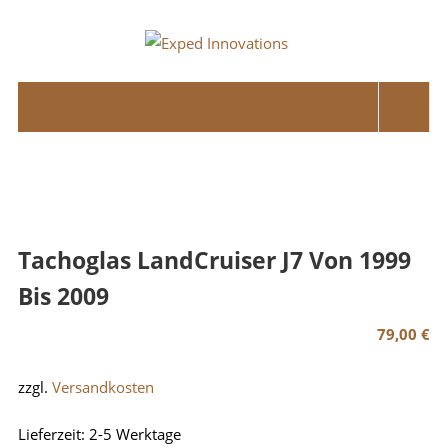
Skip
to
Exped
content
Innovations
Solutions
for
your
Overland
Adventure
Tachoglas LandCruiser J7 Von 1999
Bis 2009
79,00
€
zzgl.
Versandkosten
Lieferzeit:
2-5 Werktage