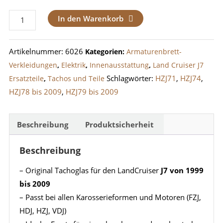
Tachoglas
In den Warenkorb
LandCruiser
J7
Artikelnummer:
6026
Kategorien:
Armaturenbrett-
von
Verkleidungen
,
Elektrik
,
Innenausstattung
,
Land Cruiser J7
1999
Schlagwörter:
HZJ71
,
HZJ74
,
Ersatzteile
,
Tachos und Teile
bis
HZJ78 bis 2009
,
HZJ79 bis 2009
2009
Menge
Beschreibung
Produktsicherheit
Beschreibung
– Original Tachoglas für den LandCruiser
J7 von 1999
bis 2009
– Passt bei allen Karosserieformen und Motoren (FZJ,
HDJ, HZJ, VDJ)