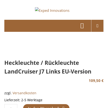
Skip
to
Exped
content
Innovations
Solutions
for
your
Overland
Adventure
Heckleuchte / Rückleuchte
LandCruiser J7 Links EU-Version
109,50
€
zzgl.
Versandkosten
Lieferzeit:
2-5 Werktage
Heckleuchte