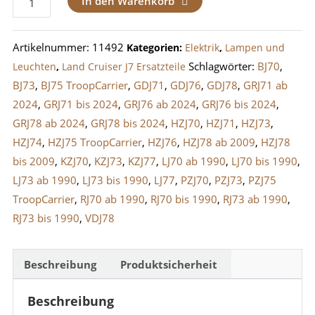
In den Warenkorb
/
Rückleuchte
Artikelnummer:
11492
Kategorien:
Elektrik
,
Lampen und
LandCruiser
Schlagwörter:
BJ70
,
Leuchten
,
Land Cruiser J7 Ersatzteile
J7
BJ73
,
BJ75 TroopCarrier
,
GDJ71
,
GDJ76
,
GDJ78
,
GRJ71 ab
Links
2024
,
GRJ71 bis 2024
,
GRJ76 ab 2024
,
GRJ76 bis 2024
,
EU-
GRJ78 ab 2024
,
GRJ78 bis 2024
,
HZJ70
,
HZJ71
,
HZJ73
,
Version
HZJ74
,
HZJ75 TroopCarrier
,
HZJ76
,
HZJ78 ab 2009
,
HZJ78
Menge
bis 2009
,
KZJ70
,
KZJ73
,
KZJ77
,
LJ70 ab 1990
,
LJ70 bis 1990
,
LJ73 ab 1990
,
LJ73 bis 1990
,
LJ77
,
PZJ70
,
PZJ73
,
PZJ75
TroopCarrier
,
RJ70 ab 1990
,
RJ70 bis 1990
,
RJ73 ab 1990
,
RJ73 bis 1990
,
VDJ78
Beschreibung
Produktsicherheit
Beschreibung