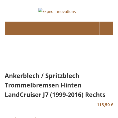
Skip
to
Exped
content
Innovations
Solutions
for
your
Overland
Adventure
Ankerblech / Spritzblech
Trommelbremsen Hinten
LandCruiser J7 (1999-2016) Rechts
113,50
€