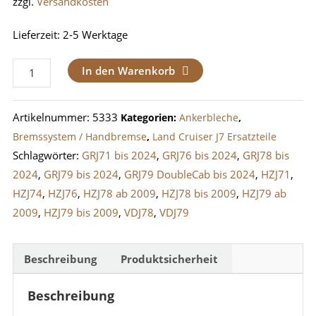
zzgl.
Versandkosten
Lieferzeit:
2-5 Werktage
Ankerblech
In den Warenkorb
/
Spritzblech
Artikelnummer:
5333
Kategorien:
Ankerbleche
,
Trommelbremsen
Bremssystem / Handbremse
,
Land Cruiser J7 Ersatzteile
hinten
Schlagwörter:
GRJ71 bis 2024
,
GRJ76 bis 2024
,
GRJ78 bis
LandCruiser
2024
,
GRJ79 bis 2024
,
GRJ79 DoubleCab bis 2024
,
HZJ71
,
J7
HZJ74
,
HZJ76
,
HZJ78 ab 2009
,
HZJ78 bis 2009
,
HZJ79 ab
(1999-
2009
,
HZJ79 bis 2009
,
VDJ78
,
VDJ79
2016)
rechts
Menge
Beschreibung
Produktsicherheit
Beschreibung