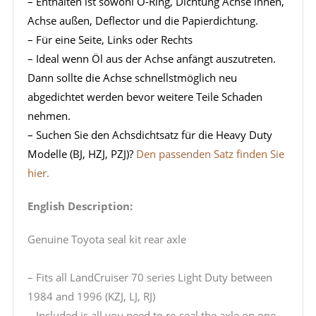
– Enthalten ist sowohl O-Ring, Dichtung Achse innen,
Achse außen, Deflector und die Papierdichtung.
– Für eine Seite, Links oder Rechts
– Ideal wenn Öl aus der Achse anfängt auszutreten.
Dann sollte die Achse schnellstmöglich neu
abgedichtet werden bevor weitere Teile Schaden
nehmen.
– Suchen Sie den Achsdichtsatz für die Heavy Duty
Modelle (BJ, HZJ, PZJ)?
Den passenden Satz finden Sie
hier.
English Description:
Genuine Toyota seal kit rear axle
– Fits all LandCruiser 70 series Light Duty between
1984 and 1996 (KZJ, LJ, RJ)
– Included is all you need to re-seal the axle on one