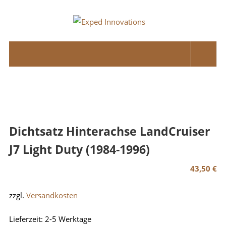
Skip
to
Exped
content
Innovations
Solutions
for
your
Overland
Adventure
Dichtsatz Hinterachse LandCruiser
J7 Light Duty (1984-1996)
43,50
€
zzgl.
Versandkosten
Lieferzeit:
2-5 Werktage