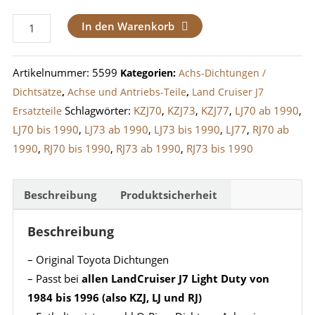
Dichtsatz
In den Warenkorb
Hinterachse
LandCruiser
Artikelnummer:
5599
Kategorien:
Achs-Dichtungen /
J7
Dichtsätze
,
Achse und Antriebs-Teile
,
Land Cruiser J7
Light
Schlagwörter:
KZJ70
,
KZJ73
,
KZJ77
,
LJ70 ab 1990
,
Ersatzteile
Duty
LJ70 bis 1990
,
LJ73 ab 1990
,
LJ73 bis 1990
,
LJ77
,
RJ70 ab
(1984-
1990
,
RJ70 bis 1990
,
RJ73 ab 1990
,
RJ73 bis 1990
1996)
Menge
Beschreibung
Produktsicherheit
Beschreibung
– Original Toyota Dichtungen
– Passt bei
allen LandCruiser J7 Light Duty von
1984 bis 1996 (also KZJ, LJ und RJ)