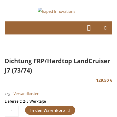
Skip
to
Exped
content
Innovations
Solutions
for
your
Overland
Dichtung FRP/Hardtop LandCruiser
Adventure
J7 (73/74)
129,50
€
zzgl.
Versandkosten
Lieferzeit:
2-5 Werktage
Dichtung
In den Warenkorb
FRP/Hardtop