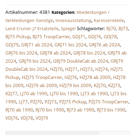
LandCruiser
Artikelnummer:
4381
Kategorien:
Abedeckungen /
J7
Verkleidungen Sonstige
,
Innenausstattung
,
Karosserieteile
,
Grau
Schlagwörter:
BJ70
,
BJ73
,
Land Cruiser J7 Ersatzteile
,
Spiegel
Menge
BJ75 Pickup
,
BJ75 TroopCarrier
,
GDJ71
,
GDJ76
,
GDJ78
,
GDJ79
,
GRJ71 ab 2024
,
GRJ71 bis 2024
,
GRJ76 ab 2024
,
GRJ76 bis 2024
,
GRJ78 ab 2024
,
GRJ78 bis 2024
,
GRJ79 ab
2024
,
GRJ79 bis 2024
,
GRJ79 DoubleCab ab 2024
,
GRJ79
DoubleCab bis 2024
,
HZJ70
,
HZJ71
,
HZJ73
,
HZJ74
,
HZJ75
Pickup
,
HZJ75 TroopCarrier
,
HZJ76
,
HZJ78 ab 2009
,
HZJ78
bis 2009
,
HZJ79 ab 2009
,
HZJ79 bis 2009
,
KZJ70
,
KZJ73
,
KZJ77
,
LJ70 ab 1990
,
LJ70 bis 1990
,
LJ73 ab 1990
,
LJ73 bis
1990
,
LJ77
,
PZJ70
,
PZJ73
,
PZJ75 Pickup
,
PZJ75 TroopCarrier
,
RJ70 ab 1990
,
RJ70 bis 1990
,
RJ73 ab 1990
,
RJ73 bis 1990
,
VDJ76
,
VDJ78
,
VDJ79