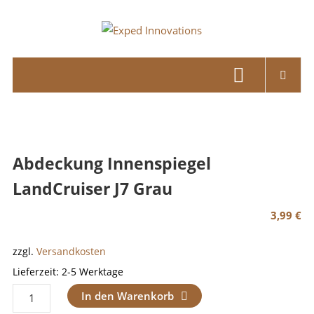
Skip
to
Exped
content
Innovations
Solutions
for
your
Overland
Abdeckung Innenspiegel
Adventure
LandCruiser J7 Grau
3,99
€
zzgl.
Versandkosten
Lieferzeit:
2-5 Werktage
Abdeckung
In den Warenkorb
Innenspiegel