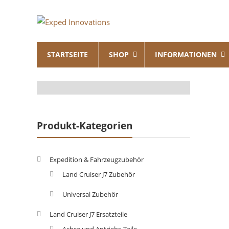
Skip
Exped
to
content
Innovations
STARTSEITE
SHOP
INFORMATIONEN
Solutions
for
your
Overland
Adventure
Produkt-Kategorien
Expedition & Fahrzeugzubehör
Land Cruiser J7 Zubehör
Universal Zubehör
Land Cruiser J7 Ersatzteile
Achse und Antriebs-Teile