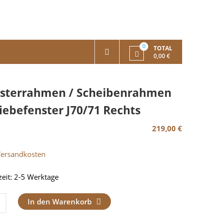
0
TOTAL
0,00 €
sterrahmen / Scheibenrahmen
iebefenster J70/71 Rechts
219,00
€
Versandkosten
zeit:
2-5 Werktage
errahmen
In den Warenkorb