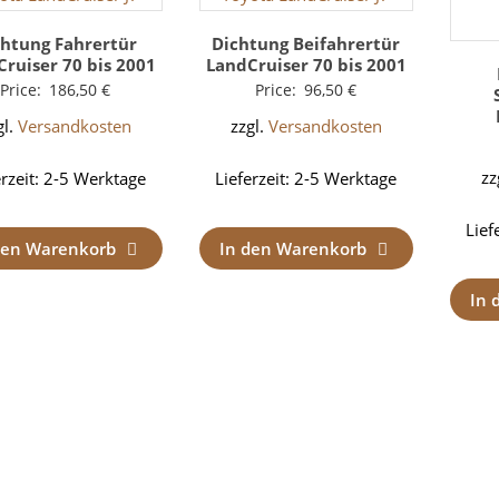
chtung Fahrertür
Dichtung Beifahrertür
ruiser 70 bis 2001
LandCruiser 70 bis 2001
Price:
186,50
€
Price:
96,50
€
gl.
Versandkosten
zzgl.
Versandkosten
zz
erzeit:
2-5 Werktage
Lieferzeit:
2-5 Werktage
Lief
den Warenkorb
In den Warenkorb
In 