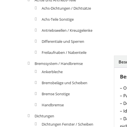
Achs-Dichtungen / Dichtsätze
Achs-Teile Sonstige
Antriebswellen / Kreuzgelenke
Differentiale und Sperren
Freilaufnaben / Nabenteile
Bes
Bremssystem / Handbremse
Ankerbleche
Be
Bremsbeläge und Scheiben
– O
Bremse Sonstige
– P
– D
Handbremse
– I
Dichtungen
– D
Dichtungen Fenster / Scheiben
nic