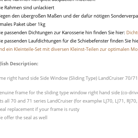
ie Rahmen sind unlackiert
egen den übergroßen Maßen und der dafür nötigen Sonderverpacku
males Paket über 1kg
ie passenden Dichtungen zur Karosserie hin finden Sie hier:
Dicht
ie passenden Laufdichtungen für die Schiebefenster finden Sie hi
nd ein Kleinteile-Set mit diversen Kleinst-Teilen zur optimalen 
lish Description:
me right hand side Side Window (Sliding Type) LandCruiser 70/71
enuine frame for the sliding type window right hand side (co-driv
its all 70 and 71 series LandCruiser (for examplw LJ70, LJ71, RJ
deal replacement if your frame is rusty
e offer the seal as well