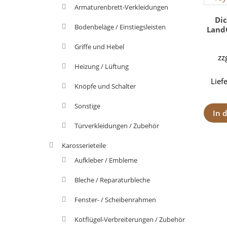
Armaturenbrett-Verkleidungen
Di
Bodenbeläge / Einstiegsleisten
LandC
Griffe und Hebel
zz
Heizung / Lüftung
Lief
Knöpfe und Schalter
Sonstige
In 
Türverkleidungen / Zubehör
Karosserieteile
Aufkleber / Embleme
Bleche / Reparaturbleche
Fenster- / Scheibenrahmen
Kotflügel-Verbreiterungen / Zubehör