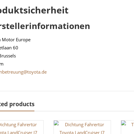
oduktsicherheit
rstellerinformationen
a Motor Europe
etlaan 60
Brussels
um
nbetreuung@toyota.de
ted products