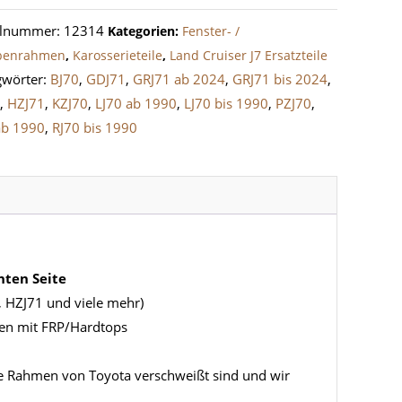
benrahmen
elnummer:
12314
Kategorien:
Fenster- /
befenster
benrahmen
,
Karosserieteile
,
Land Cruiser J7 Ersatzteile
1
gwörter:
BJ70
,
GDJ71
,
GRJ71 ab 2024
,
GRJ71 bis 2024
,
0
,
HZJ71
,
KZJ70
,
LJ70 ab 1990
,
LJ70 bis 1990
,
PZJ70
,
e
ab 1990
,
RJ70 bis 1990
hten Seite
1, HZJ71 und viele mehr)
gen mit FRP/Hardtops
ie Rahmen von Toyota verschweißt sind und wir