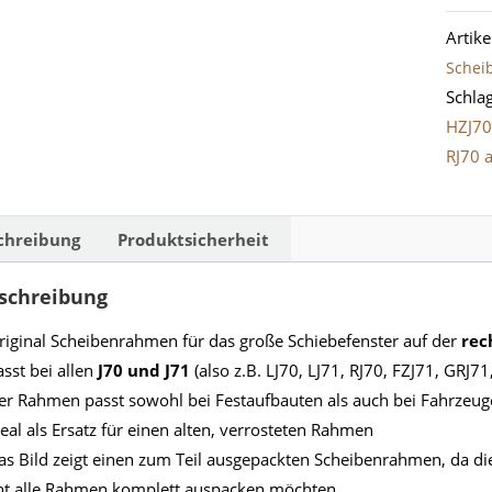
Schei
Artik
Schie
Schei
J70/7
Schla
rechts
HZJ7
Meng
RJ70 
chreibung
Produktsicherheit
schreibung
riginal Scheibenrahmen für das große Schiebefenster auf der
rec
asst bei allen
J70 und J71
(also z.B. LJ70, LJ71, RJ70, FZJ71, GRJ7
er Rahmen passt sowohl bei Festaufbauten als auch bei Fahrzeu
deal als Ersatz für einen alten, verrosteten Rahmen
as Bild zeigt einen zum Teil ausgepackten Scheibenrahmen, da d
ht alle Rahmen komplett auspacken möchten.