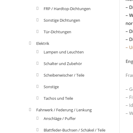
– D
FRP / Hardtop-Dichtungen
– W
Sonstige Dichtungen
nor
– D
Tür-Dichtungen
– D
Elektrik
–
U
Lampen und Leuchten
Eng
Schalter und Zubehör
Fra
Scheibenwischer / Teile
Sonstige
– G
– F
Tachos und Teile
– I
Fahrwerk / Federung / Lenkung
– W
Anschläge / Puffer
Blattfeder-Buchsen / Schäkel / Teile