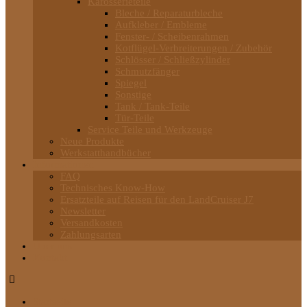
Karosserieteile
Bleche / Reparaturbleche
Aufkleber / Embleme
Fenster- / Scheibenrahmen
Kotflügel-Verbreiterungen / Zubehör
Schlösser / Schließzylinder
Schmutzfänger
Spiegel
Sonstige
Tank / Tank-Teile
Tür-Teile
Service Teile und Werkzeuge
Neue Produkte
Werkstatthandbücher
Informationen
FAQ
Technisches Know-How
Ersatzteile auf Reisen für den LandCruiser J7
Newsletter
Versandkosten
Zahlungsarten
Über uns
Kontakt
Startseite