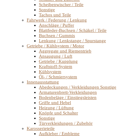
Scheibenwischer / Teile
Sonstige
Tachos und Teile
Fahrwerk / Federung / Lenkung
Anschläge / Puffer
Blattfeder-Buchsen / Schäkel / Teile
Buchsen / Gummis
Lenkung / Lenkstange / Spurstange
Getriebe / Kühlsystem / Motor
Aggregate und Riementrieb
Ansaugung / Luft
Getriebe / Kupplung
Kraftstoff-System
Kühlsystem
Öl- / Schmiersystem
Innenausstattung
Abedeckungen / Verkleidungen Sonstige
Armaturenbrett-Verkleidungen
Bodenbeläge / Einstiegsleisten
Griffe und Hebel
Heizung / Lüftung
Knöpfe und Schalter
Sonstige
Türverkleidungen / Zubehör
Karosserieteile
Aufkleber / Embleme