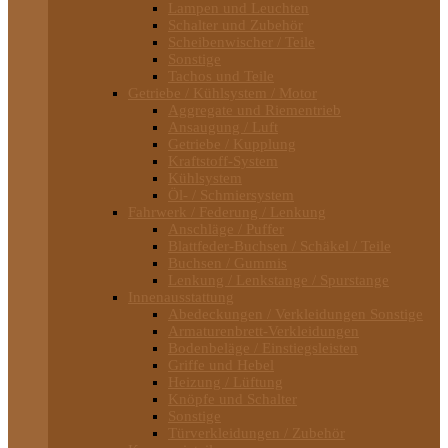
Lampen und Leuchten
Schalter und Zubehör
Scheibenwischer / Teile
Sonstige
Tachos und Teile
Getriebe / Kühlsystem / Motor
Aggregate und Riementrieb
Ansaugung / Luft
Getriebe / Kupplung
Kraftstoff-System
Kühlsystem
Öl- / Schmiersystem
Fahrwerk / Federung / Lenkung
Anschläge / Puffer
Blattfeder-Buchsen / Schäkel / Teile
Buchsen / Gummis
Lenkung / Lenkstange / Spurstange
Innenausstattung
Abedeckungen / Verkleidungen Sonstige
Armaturenbrett-Verkleidungen
Bodenbeläge / Einstiegsleisten
Griffe und Hebel
Heizung / Lüftung
Knöpfe und Schalter
Sonstige
Türverkleidungen / Zubehör