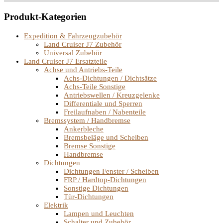
Produkt-Kategorien
Expedition & Fahrzeugzubehör
Land Cruiser J7 Zubehör
Universal Zubehör
Land Cruiser J7 Ersatzteile
Achse und Antriebs-Teile
Achs-Dichtungen / Dichtsätze
Achs-Teile Sonstige
Antriebswellen / Kreuzgelenke
Differentiale und Sperren
Freilaufnaben / Nabenteile
Bremssystem / Handbremse
Ankerbleche
Bremsbeläge und Scheiben
Bremse Sonstige
Handbremse
Dichtungen
Dichtungen Fenster / Scheiben
FRP / Hardtop-Dichtungen
Sonstige Dichtungen
Tür-Dichtungen
Elektrik
Lampen und Leuchten
Schalter und Zubehör