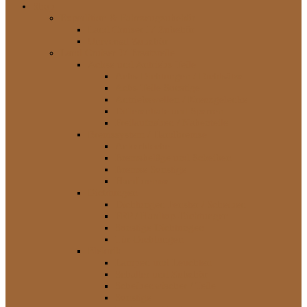
Shop
Expedition & Fahrzeugzubehör
Land Cruiser J7 Zubehör
Universal Zubehör
Land Cruiser J7 Ersatzteile
Achse und Antriebs-Teile
Achs-Dichtungen / Dichtsätze
Achs-Teile Sonstige
Antriebswellen / Kreuzgelenke
Differentiale und Sperren
Freilaufnaben / Nabenteile
Bremssystem / Handbremse
Ankerbleche
Bremsbeläge und Scheiben
Bremse Sonstige
Handbremse
Dichtungen
Dichtungen Fenster / Scheiben
FRP / Hardtop-Dichtungen
Sonstige Dichtungen
Tür-Dichtungen
Elektrik
Lampen und Leuchten
Schalter und Zubehör
Scheibenwischer / Teile
Sonstige