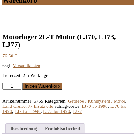
Warenkorb
Motorlager 2L-T Motor (LJ70, LJ73,
LJ77)
76,50
€
zzgl.
Versandkosten
Lieferzeit:
2-5 Werktage
Motorlager
In den Warenkorb
2L-
T
Motor
Artikelnummer:
5765
Kategorien:
Getriebe / Kühlsystem / Motor
,
(LJ70,
Land Cruiser J7 Ersatzteile
Schlagwörter:
LJ70 ab 1990
,
LJ70 bis
LJ73,
1990
,
LJ73 ab 1990
,
LJ73 bis 1990
,
LJ77
LJ77)
Menge
Beschreibung
Produktsicherheit