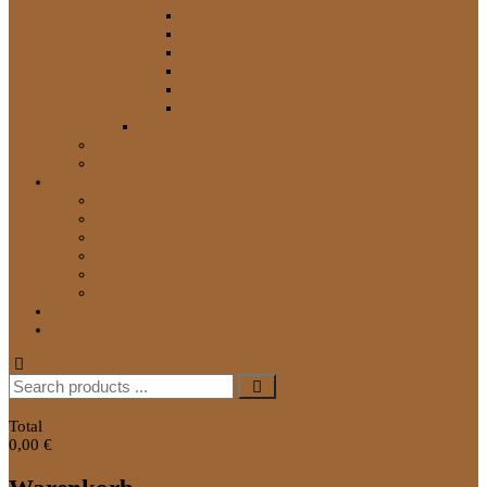
Schlösser / Schließzylinder
Schmutzfänger
Spiegel
Sonstige
Tank / Tank-Teile
Tür-Teile
Service Teile und Werkzeuge
Neue Produkte
Werkstatthandbücher
Informationen
FAQ
Technisches Know-How
Ersatzteile auf Reisen für den LandCruiser J7
Newsletter
Versandkosten
Zahlungsarten
Über uns
Kontakt
Search
for:
0
Total
0,00 €