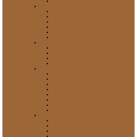
Tachos und Teile
Getriebe / Kühlsystem / Motor
Aggregate und Riementrieb
Ansaugung / Luft
Getriebe / Kupplung
Kraftstoff-System
Kühlsystem
Öl- / Schmiersystem
Fahrwerk / Federung / Lenkung
Anschläge / Puffer
Blattfeder-Buchsen / Schäkel / Teile
Buchsen / Gummis
Lenkung / Lenkstange / Spurstange
Innenausstattung
Abedeckungen / Verkleidungen Sonstige
Armaturenbrett-Verkleidungen
Bodenbeläge / Einstiegsleisten
Griffe und Hebel
Heizung / Lüftung
Knöpfe und Schalter
Sonstige
Türverkleidungen / Zubehör
Karosserieteile
Bleche / Reparaturbleche
Aufkleber / Embleme
Fenster- / Scheibenrahmen
Kotflügel-Verbreiterungen / Zubehör