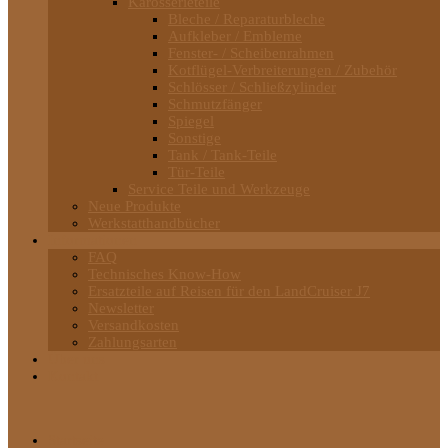
Karosserieteile
Bleche / Reparaturbleche
Aufkleber / Embleme
Fenster- / Scheibenrahmen
Kotflügel-Verbreiterungen / Zubehör
Schlösser / Schließzylinder
Schmutzfänger
Spiegel
Sonstige
Tank / Tank-Teile
Tür-Teile
Service Teile und Werkzeuge
Neue Produkte
Werkstatthandbücher
Informationen
FAQ
Technisches Know-How
Ersatzteile auf Reisen für den LandCruiser J7
Newsletter
Versandkosten
Zahlungsarten
Über uns
Kontakt
Startseite