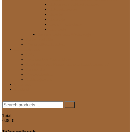
Schlösser / Schließzylinder
Schmutzfänger
Spiegel
Sonstige
Tank / Tank-Teile
Tür-Teile
Service Teile und Werkzeuge
Neue Produkte
Werkstatthandbücher
Informationen
FAQ
Technisches Know-How
Ersatzteile auf Reisen für den LandCruiser J7
Newsletter
Versandkosten
Zahlungsarten
Über uns
Kontakt
Search
for:
0
Total
0,00 €