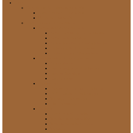
Shop
Expedition & Fahrzeugzubehör
Land Cruiser J7 Zubehör
Universal Zubehör
Land Cruiser J7 Ersatzteile
Achse und Antriebs-Teile
Achs-Dichtungen / Dichtsätze
Achs-Teile Sonstige
Antriebswellen / Kreuzgelenke
Differentiale und Sperren
Freilaufnaben / Nabenteile
Bremssystem / Handbremse
Ankerbleche
Bremsbeläge und Scheiben
Bremse Sonstige
Handbremse
Dichtungen
Dichtungen Fenster / Scheiben
FRP / Hardtop-Dichtungen
Sonstige Dichtungen
Tür-Dichtungen
Elektrik
Lampen und Leuchten
Schalter und Zubehör
Scheibenwischer / Teile
Sonstige