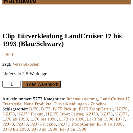
Warenkorb
Clip Türverkleidung LandCruiser J7 bis
1993 (Blau/Schwarz)
2,50
€
zzgl.
Versandkosten
Lieferzeit:
2-5 Werktage
Clip
In den Warenkorb
Türverkleidung
LandCruiser
J7
Artikelnummer:
5773
Kategorien:
Innenausstattung
,
Land Cruiser J7
bis
Ersatzteile
,
Neue Produkte
,
Türverkleidungen / Zubehör
1993
Schlagwörter:
BJ70
,
BJ73
,
BJ75 Pickup
,
BJ75 TroopCarrier
,
HZJ70
,
(Blau/Schwarz)
HZJ73
,
HZJ75 Pickup
,
HZJ75 TroopCarrier
,
KZJ70
,
KZJ73
,
KZJ77
,
Menge
LJ70 ab 1990
,
LJ70 bis 1990
,
LJ73 ab 1990
,
LJ73 bis 1990
,
LJ77
,
PZJ70
,
PZJ73
,
PZJ75 Pickup
,
PZJ75 TroopCarrier
,
RJ70 ab 1990
,
RJ70 bis 1990
,
RJ73 ab 1990
,
RJ73 bis 1990