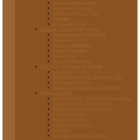
Lampen und Leuchten
Schalter und Zubehör
Scheibenwischer / Teile
Sonstige
Tachos und Teile
Getriebe / Kühlsystem / Motor
Aggregate und Riementrieb
Ansaugung / Luft
Getriebe / Kupplung
Kraftstoff-System
Kühlsystem
Öl- / Schmiersystem
Fahrwerk / Federung / Lenkung
Anschläge / Puffer
Blattfeder-Buchsen / Schäkel / Teile
Buchsen / Gummis
Lenkung / Lenkstange / Spurstange
Innenausstattung
Abedeckungen / Verkleidungen Sonstige
Armaturenbrett-Verkleidungen
Bodenbeläge / Einstiegsleisten
Griffe und Hebel
Heizung / Lüftung
Knöpfe und Schalter
Sonstige
Türverkleidungen / Zubehör