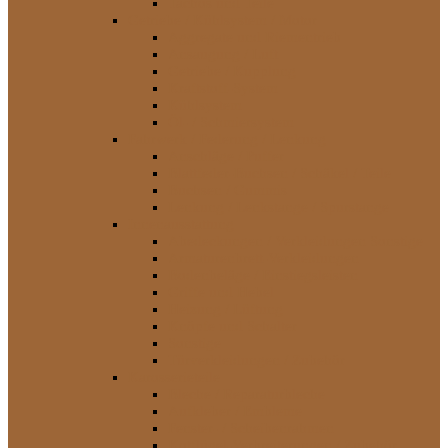
Tachos und Teile
Getriebe / Kühlsystem / Motor
Aggregate und Riementrieb
Ansaugung / Luft
Getriebe / Kupplung
Kraftstoff-System
Kühlsystem
Öl- / Schmiersystem
Fahrwerk / Federung / Lenkung
Anschläge / Puffer
Blattfeder-Buchsen / Schäkel / Teile
Buchsen / Gummis
Lenkung / Lenkstange / Spurstange
Innenausstattung
Abedeckungen / Verkleidungen Sonstige
Armaturenbrett-Verkleidungen
Bodenbeläge / Einstiegsleisten
Griffe und Hebel
Heizung / Lüftung
Knöpfe und Schalter
Sonstige
Türverkleidungen / Zubehör
Karosserieteile
Bleche / Reparaturbleche
Aufkleber / Embleme
Fenster- / Scheibenrahmen
Kotflügel-Verbreiterungen / Zubehör