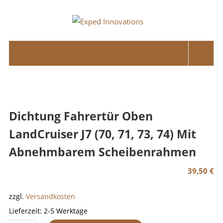
Skip
to
Exped
content
Innovations
Solutions
for
your
Overland
Dichtung Fahrertür Oben
Adventure
LandCruiser J7 (70, 71, 73, 74) Mit
Abnehmbarem Scheibenrahmen
39,50
€
zzgl.
Versandkosten
Lieferzeit:
2-5 Werktage