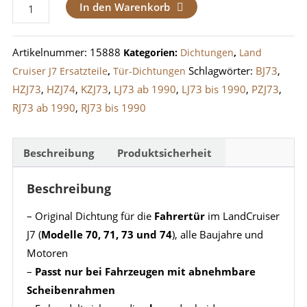
Dichtung
In den Warenkorb
Fahrertür
oben
Artikelnummer:
15888
Kategorien:
Dichtungen
,
Land
LandCruiser
Schlagwörter:
BJ73
,
Cruiser J7 Ersatzteile
,
Tür-Dichtungen
J7
HZJ73
,
HZJ74
,
KZJ73
,
LJ73 ab 1990
,
LJ73 bis 1990
,
PZJ73
,
(70,
RJ73 ab 1990
,
RJ73 bis 1990
71,
73,
74)
Beschreibung
Produktsicherheit
mit
Beschreibung
abnehmbarem
Scheibenrahmen
– Original Dichtung für die
Fahrertür
im LandCruiser
Menge
J7 (
Modelle 70, 71, 73 und 74
), alle Baujahre und
Motoren
–
Passt nur bei Fahrzeugen mit abnehmbare
Scheibenrahmen