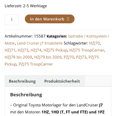
Lieferzeit:
2-5 Werktage
Motorhalter
In den Warenkorb
Motorlager
1HZ
Artikelnummer:
15587
Kategorien:
Getriebe / Kühlsystem /
1-
Schlagwörter:
HZJ70
,
Motor
,
Land Cruiser J7 Ersatzteile
HDT
HZJ71
,
HZJ73
,
HZJ74
,
HZJ75 Pickup
,
HZJ75 TroopCarrier
,
1HD-
HZJ78 bis 2009
,
HZJ79 bis 2009
,
PZJ70
,
PZJ73
,
PZJ75
FT
Pickup
,
PZJ75 TroopCarrier
1HD-
FTE
1PZ
Beschreibung
Produktsicherheit
Motor
Beschreibung
im
LandCruiser
– Original Toyota Motorlager für den LandCruiser
J7
J7
mit den Motoren
1HZ, 1HD (T, FT und FTE) und 1PZ
Menge