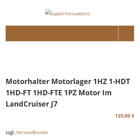
Skip
to
Exped
content
Innovations
Solutions
for
your
Overland
Adventure
Motorhalter Motorlager 1HZ 1-HDT
1HD-FT 1HD-FTE 1PZ Motor Im
LandCruiser J7
129,00
€
zzgl.
Versandkosten