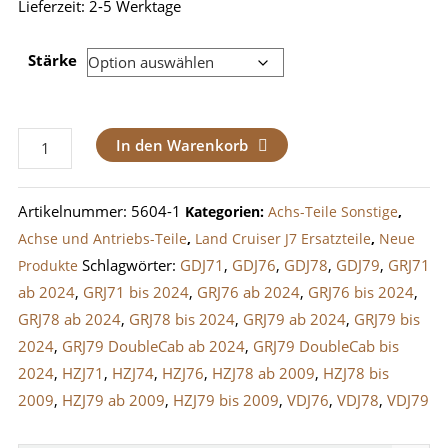
Lieferzeit:
2-5 Werktage
Stärke
Einstell-
In den Warenkorb
Plättchen
/
Artikelnummer:
5604-1
Kategorien:
Achs-Teile Sonstige
,
Shim
Achse und Antriebs-Teile
,
Land Cruiser J7 Ersatzteile
,
Neue
für
Schlagwörter:
GDJ71
,
GDJ76
,
GDJ78
,
GDJ79
,
GRJ71
Produkte
Achsschenkellager
ab 2024
,
GRJ71 bis 2024
,
GRJ76 ab 2024
,
GRJ76 bis 2024
,
J7
GRJ78 ab 2024
,
GRJ78 bis 2024
,
GRJ79 ab 2024
,
GRJ79 bis
ab
2024
,
GRJ79 DoubleCab ab 2024
,
GRJ79 DoubleCab bis
1999
2024
,
HZJ71
,
HZJ74
,
HZJ76
,
HZJ78 ab 2009
,
HZJ78 bis
Menge
2009
,
HZJ79 ab 2009
,
HZJ79 bis 2009
,
VDJ76
,
VDJ78
,
VDJ79