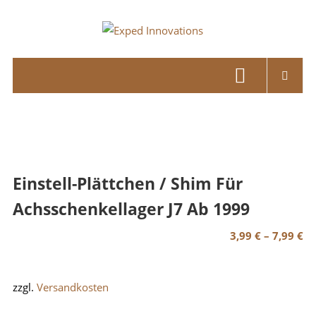
Skip
to
Exped
content
Innovations
Solutions
for
your
Overland
Adventure
Einstell-Plättchen / Shim Für
Achsschenkellager J7 Ab 1999
3,99
€
–
7,99
€
zzgl.
Versandkosten