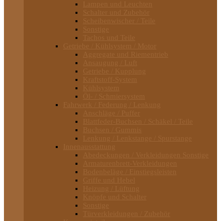
Lampen und Leuchten
Schalter und Zubehör
Scheibenwischer / Teile
Sonstige
Tachos und Teile
Getriebe / Kühlsystem / Motor
Aggregate und Riementrieb
Ansaugung / Luft
Getriebe / Kupplung
Kraftstoff-System
Kühlsystem
Öl- / Schmiersystem
Fahrwerk / Federung / Lenkung
Anschläge / Puffer
Blattfeder-Buchsen / Schäkel / Teile
Buchsen / Gummis
Lenkung / Lenkstange / Spurstange
Innenausstattung
Abedeckungen / Verkleidungen Sonstige
Armaturenbrett-Verkleidungen
Bodenbeläge / Einstiegsleisten
Griffe und Hebel
Heizung / Lüftung
Knöpfe und Schalter
Sonstige
Türverkleidungen / Zubehör