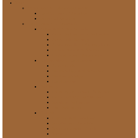
Shop
Expedition & Fahrzeugzubehör
Land Cruiser J7 Zubehör
Universal Zubehör
Land Cruiser J7 Ersatzteile
Achse und Antriebs-Teile
Achs-Dichtungen / Dichtsätze
Achs-Teile Sonstige
Antriebswellen / Kreuzgelenke
Differentiale und Sperren
Freilaufnaben / Nabenteile
Bremssystem / Handbremse
Ankerbleche
Bremsbeläge und Scheiben
Bremse Sonstige
Handbremse
Dichtungen
Dichtungen Fenster / Scheiben
FRP / Hardtop-Dichtungen
Sonstige Dichtungen
Tür-Dichtungen
Elektrik
Lampen und Leuchten
Schalter und Zubehör
Scheibenwischer / Teile
Sonstige