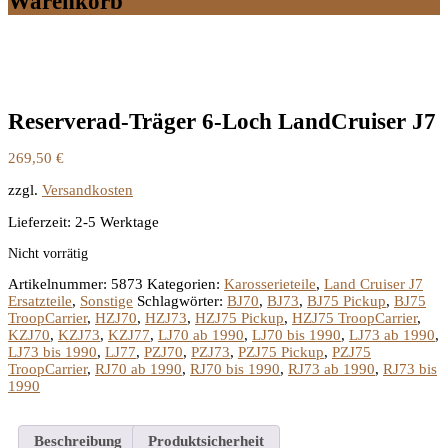
Warenkorb
Reserverad-Träger 6-Loch LandCruiser J7
269,50
€
zzgl.
Versandkosten
Lieferzeit:
2-5 Werktage
Nicht vorrätig
Artikelnummer:
5873
Kategorien:
Karosserieteile
,
Land Cruiser J7
Ersatzteile
,
Sonstige
Schlagwörter:
BJ70
,
BJ73
,
BJ75 Pickup
,
BJ75
TroopCarrier
,
HZJ70
,
HZJ73
,
HZJ75 Pickup
,
HZJ75 TroopCarrier
,
KZJ70
,
KZJ73
,
KZJ77
,
LJ70 ab 1990
,
LJ70 bis 1990
,
LJ73 ab 1990
,
LJ73 bis 1990
,
LJ77
,
PZJ70
,
PZJ73
,
PZJ75 Pickup
,
PZJ75
TroopCarrier
,
RJ70 ab 1990
,
RJ70 bis 1990
,
RJ73 ab 1990
,
RJ73 bis
1990
Beschreibung
Produktsicherheit