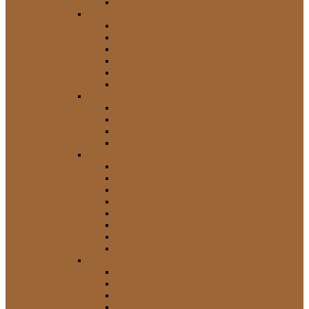
Tachos und Teile
Getriebe / Kühlsystem / Motor
Aggregate und Riementrieb
Ansaugung / Luft
Getriebe / Kupplung
Kraftstoff-System
Kühlsystem
Öl- / Schmiersystem
Fahrwerk / Federung / Lenkung
Anschläge / Puffer
Blattfeder-Buchsen / Schäkel / Teile
Buchsen / Gummis
Lenkung / Lenkstange / Spurstange
Innenausstattung
Abedeckungen / Verkleidungen Sonstige
Armaturenbrett-Verkleidungen
Bodenbeläge / Einstiegsleisten
Griffe und Hebel
Heizung / Lüftung
Knöpfe und Schalter
Sonstige
Türverkleidungen / Zubehör
Karosserieteile
Bleche / Reparaturbleche
Aufkleber / Embleme
Fenster- / Scheibenrahmen
Kotflügel-Verbreiterungen / Zubehör