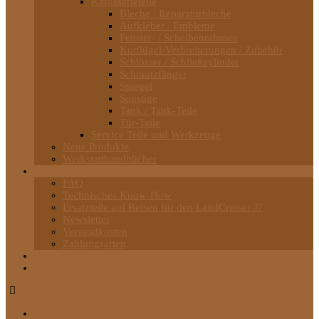
Karosserieteile
Bleche / Reparaturbleche
Aufkleber / Embleme
Fenster- / Scheibenrahmen
Kotflügel-Verbreiterungen / Zubehör
Schlösser / Schließzylinder
Schmutzfänger
Spiegel
Sonstige
Tank / Tank-Teile
Tür-Teile
Service Teile und Werkzeuge
Neue Produkte
Werkstatthandbücher
Informationen
FAQ
Technisches Know-How
Ersatzteile auf Reisen für den LandCruiser J7
Newsletter
Versandkosten
Zahlungsarten
Über uns
Kontakt
Startseite