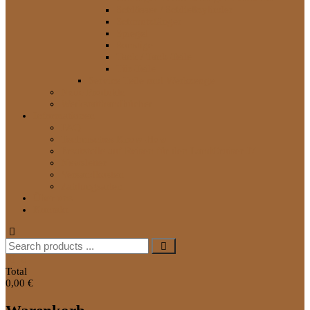
Schlösser / Schließzylinder
Schmutzfänger
Spiegel
Sonstige
Tank / Tank-Teile
Tür-Teile
Service Teile und Werkzeuge
Neue Produkte
Werkstatthandbücher
Informationen
FAQ
Technisches Know-How
Ersatzteile auf Reisen für den LandCruiser J7
Newsletter
Versandkosten
Zahlungsarten
Über uns
Kontakt
Search
for:
0
Total
0,00 €