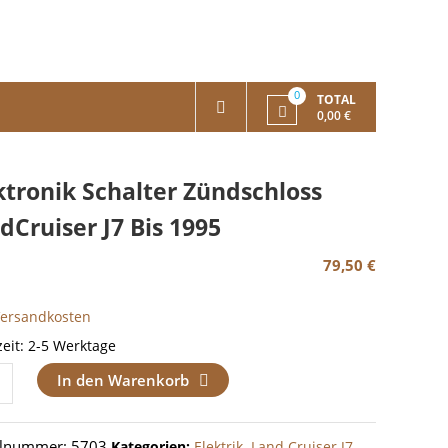
0
TOTAL
0,00 €
ktronik Schalter Zündschloss
dCruiser J7 Bis 1995
79,50
€
Versandkosten
zeit:
2-5 Werktage
onik
In den Warenkorb
er
chloss
elnummer:
5703
Kategorien:
Elektrik
,
Land Cruiser J7