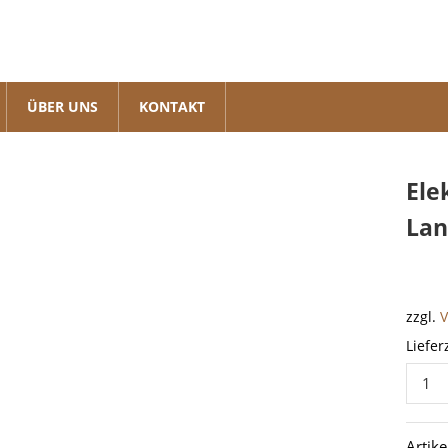
ÜBER UNS
KONTAKT
Ele
Lan
zzgl.
Liefer
Elektr
Schalt
Zünds
Artik