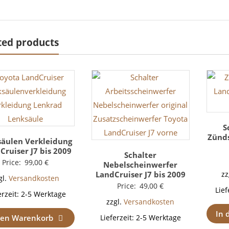
ted products
S
Zünds
säulen Verkleidung
Cruiser J7 bis 2009
Schalter
Price:
99,00
€
Nebelscheinwerfer
LandCruiser J7 bis 2009
zz
gl.
Versandkosten
Price:
49,00
€
Lief
erzeit:
2-5 Werktage
zzgl.
Versandkosten
In 
den Warenkorb
Lieferzeit:
2-5 Werktage