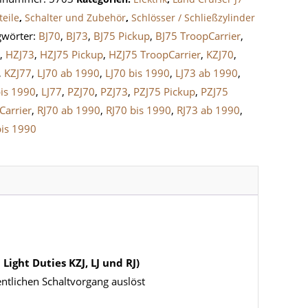
ruiser
teile
,
Schalter und Zubehör
,
Schlösser / Schließzylinder
gwörter:
BJ70
,
BJ73
,
BJ75 Pickup
,
BJ75 TroopCarrier
,
0
,
HZJ73
,
HZJ75 Pickup
,
HZJ75 TroopCarrier
,
KZJ70
,
,
KZJ77
,
LJ70 ab 1990
,
LJ70 bis 1990
,
LJ73 ab 1990
,
e
bis 1990
,
LJ77
,
PZJ70
,
PZJ73
,
PZJ75 Pickup
,
PZJ75
Carrier
,
RJ70 ab 1990
,
RJ70 bis 1990
,
RJ73 ab 1990
,
bis 1990
Light Duties KZJ, LJ und RJ)
entlichen Schaltvorgang auslöst