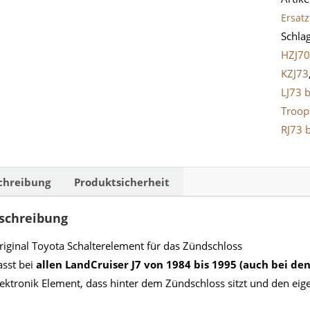
LandC
Ersatz
J7
Schla
bis
HZJ7
1995
KZJ73
Meng
LJ73 
Troop
RJ73 
chreibung
Produktsicherheit
schreibung
riginal Toyota Schalterelement für das Zündschloss
asst bei
allen LandCruiser J7 von 1984 bis 1995 (auch bei den 
lektronik Element, dass hinter dem Zündschloss sitzt und den eig