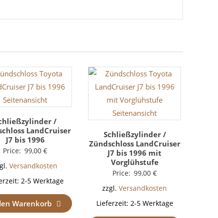
chließzylinder /
chloss LandCruiser
Schließzylinder /
J7 bis 1996
Zündschloss LandCruiser
Price:
99,00
€
J7 bis 1996 mit
Vorglühstufe
gl.
Versandkosten
Price:
99,00
€
erzeit:
2-5 Werktage
zzgl.
Versandkosten
den Warenkorb
Lieferzeit:
2-5 Werktage