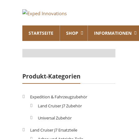
Skip
Exped
to
content
Innovations
STARTSEITE
SHOP
INFORMATIONEN
Solutions
for
your
Overland
Adventure
Produkt-Kategorien
Expedition & Fahrzeugzubehör
Land Cruiser J7 Zubehör
Universal Zubehör
Land Cruiser J7 Ersatzteile
Achse und Antriebs-Teile