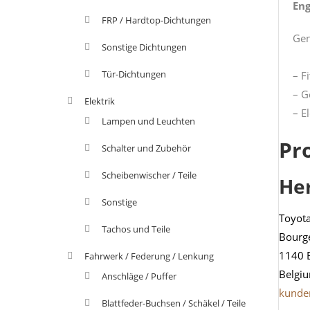
Eng
FRP / Hardtop-Dichtungen
Gen
Sonstige Dichtungen
Tür-Dichtungen
– F
– G
Elektrik
– E
Lampen und Leuchten
Pr
Schalter und Zubehör
Scheibenwischer / Teile
He
Sonstige
Toyot
Tachos und Teile
Bourg
1140 
Fahrwerk / Federung / Lenkung
Belgi
Anschläge / Puffer
kunde
Blattfeder-Buchsen / Schäkel / Teile