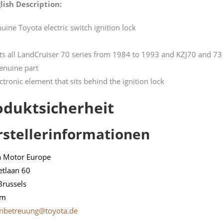
lish Description:
uine Toyota electric switch ignition lock
its all LandCruiser 70 series from 1984 to 1993 and KZJ70 and 73
enuine part
lctronic element that sits behind the ignition lock
oduktsicherheit
rstellerinformationen
a Motor Europe
etlaan 60
Brussels
um
nbetreuung@toyota.de