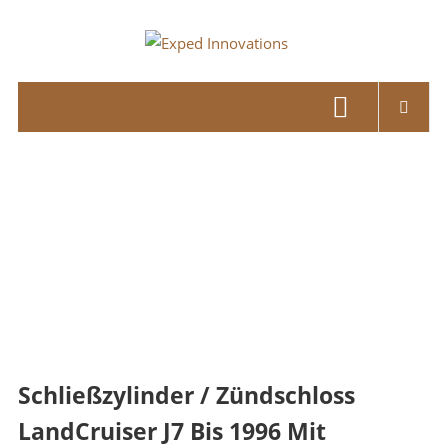
Skip
to
Exped
content
Innovations
Solutions
for
your
Overland
Adventure
Schließzylinder / Zündschloss
LandCruiser J7 Bis 1996 Mit