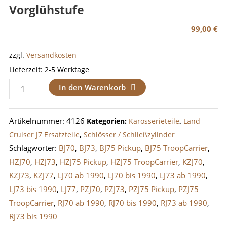
Vorglühstufe
99,00
€
zzgl.
Versandkosten
Lieferzeit:
2-5 Werktage
Schließzylinder
In den Warenkorb
/
Zündschloss
Artikelnummer:
4126
Kategorien:
Karosserieteile
,
Land
LandCruiser
Cruiser J7 Ersatzteile
,
Schlösser / Schließzylinder
J7
Schlagwörter:
BJ70
,
BJ73
,
BJ75 Pickup
,
BJ75 TroopCarrier
,
bis
HZJ70
,
HZJ73
,
HZJ75 Pickup
,
HZJ75 TroopCarrier
,
KZJ70
,
1996
KZJ73
,
KZJ77
,
LJ70 ab 1990
,
LJ70 bis 1990
,
LJ73 ab 1990
,
mit
LJ73 bis 1990
,
LJ77
,
PZJ70
,
PZJ73
,
PZJ75 Pickup
,
PZJ75
Vorglühstufe
TroopCarrier
,
RJ70 ab 1990
,
RJ70 bis 1990
,
RJ73 ab 1990
,
Menge
RJ73 bis 1990