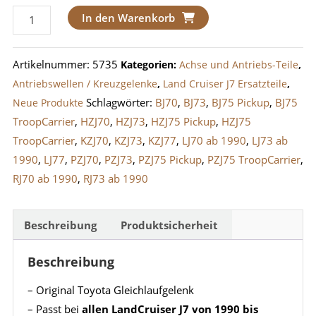
Gleichlaufgelenk
In den Warenkorb
/
Antriebswellen-
Artikelnummer:
5735
Kategorien:
Achse und Antriebs-Teile
,
Gelenk
Antriebswellen / Kreuzgelenke
,
Land Cruiser J7 Ersatzteile
,
LandCruiser
Schlagwörter:
BJ70
,
BJ73
,
BJ75 Pickup
,
BJ75
Neue Produkte
J7
TroopCarrier
,
HZJ70
,
HZJ73
,
HZJ75 Pickup
,
HZJ75
1990-
TroopCarrier
,
KZJ70
,
KZJ73
,
KZJ77
,
LJ70 ab 1990
,
LJ73 ab
1999
1990
,
LJ77
,
PZJ70
,
PZJ73
,
PZJ75 Pickup
,
PZJ75 TroopCarrier
,
Menge
RJ70 ab 1990
,
RJ73 ab 1990
Beschreibung
Produktsicherheit
Beschreibung
– Original Toyota Gleichlaufgelenk
– Passt bei
allen LandCruiser J7 von 1990 bis