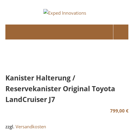
Skip
to
Exped
content
Innovations
Solutions
for
your
Overland
Adventure
Kanister Halterung /
Reservekanister Original Toyota
LandCruiser J7
799,00
€
zzgl.
Versandkosten