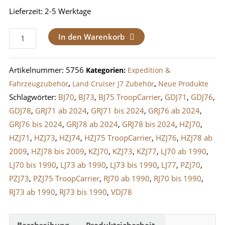
Lieferzeit:
2-5 Werktage
Kanister
In den Warenkorb
Halterung
/
Artikelnummer:
5756
Kategorien:
Expedition &
Reservekanister
Fahrzeugzubehör
,
Land Cruiser J7 Zubehör
,
Neue Produkte
Original
Schlagwörter:
BJ70
,
BJ73
,
BJ75 TroopCarrier
,
GDJ71
,
GDJ76
,
Toyota
GDJ78
,
GRJ71 ab 2024
,
GRJ71 bis 2024
,
GRJ76 ab 2024
,
LandCruiser
GRJ76 bis 2024
,
GRJ78 ab 2024
,
GRJ78 bis 2024
,
HZJ70
,
J7
HZJ71
,
HZJ73
,
HZJ74
,
HZJ75 TroopCarrier
,
HZJ76
,
HZJ78 ab
Menge
2009
,
HZJ78 bis 2009
,
KZJ70
,
KZJ73
,
KZJ77
,
LJ70 ab 1990
,
LJ70 bis 1990
,
LJ73 ab 1990
,
LJ73 bis 1990
,
LJ77
,
PZJ70
,
PZJ73
,
PZJ75 TroopCarrier
,
RJ70 ab 1990
,
RJ70 bis 1990
,
RJ73 ab 1990
,
RJ73 bis 1990
,
VDJ78
Beschreibung
Produktsicherheit