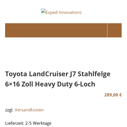
Skip
to
Exped
content
Innovations
Solutions
for
your
Overland
Adventure
Toyota LandCruiser J7 Stahlfelge
6×16 Zoll Heavy Duty 6-Loch
289,00
€
zzgl.
Versandkosten
Lieferzeit:
2-5 Werktage