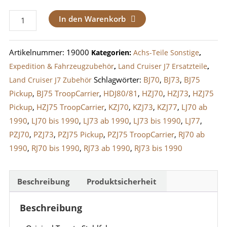
Toyota
In den Warenkorb
LandCruiser
J7
Artikelnummer:
19000
Kategorien:
Achs-Teile Sonstige
,
Stahlfelge
Expedition & Fahrzeugzubehör
,
Land Cruiser J7 Ersatzteile
,
6x16
Schlagwörter:
BJ70
,
BJ73
,
BJ75
Land Cruiser J7 Zubehör
Zoll
Pickup
,
BJ75 TroopCarrier
,
HDJ80/81
,
HZJ70
,
HZJ73
,
HZJ75
Heavy
Pickup
,
HZJ75 TroopCarrier
,
KZJ70
,
KZJ73
,
KZJ77
,
LJ70 ab
Duty
1990
,
LJ70 bis 1990
,
LJ73 ab 1990
,
LJ73 bis 1990
,
LJ77
,
6-
PZJ70
,
PZJ73
,
PZJ75 Pickup
,
PZJ75 TroopCarrier
,
RJ70 ab
Loch
1990
,
RJ70 bis 1990
,
RJ73 ab 1990
,
RJ73 bis 1990
Menge
Beschreibung
Produktsicherheit
Beschreibung