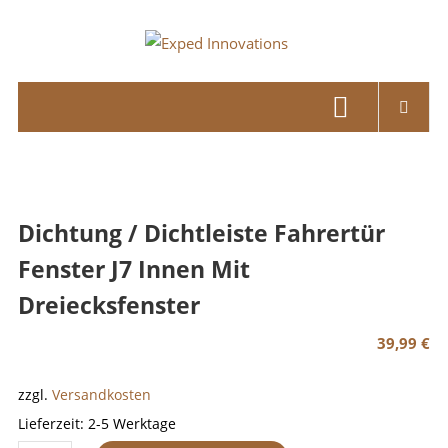
Skip
to
Exped
content
Innovations
Solutions
for
your
Overland
Dichtung / Dichtleiste Fahrertür
Adventure
Fenster J7 Innen Mit
Dreiecksfenster
39,99
€
zzgl.
Versandkosten
Lieferzeit:
2-5 Werktage