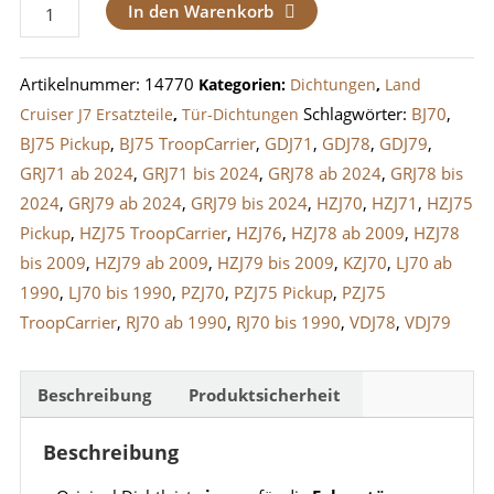
Dichtung
In den Warenkorb
/
Dichtleiste
Artikelnummer:
14770
Kategorien:
Dichtungen
,
Land
Fahrertür
Schlagwörter:
BJ70
,
Cruiser J7 Ersatzteile
,
Tür-Dichtungen
Fenster
BJ75 Pickup
,
BJ75 TroopCarrier
,
GDJ71
,
GDJ78
,
GDJ79
,
J7
GRJ71 ab 2024
,
GRJ71 bis 2024
,
GRJ78 ab 2024
,
GRJ78 bis
Innen
2024
,
GRJ79 ab 2024
,
GRJ79 bis 2024
,
HZJ70
,
HZJ71
,
HZJ75
mit
Pickup
,
HZJ75 TroopCarrier
,
HZJ76
,
HZJ78 ab 2009
,
HZJ78
Dreiecksfenster
bis 2009
,
HZJ79 ab 2009
,
HZJ79 bis 2009
,
KZJ70
,
LJ70 ab
Menge
1990
,
LJ70 bis 1990
,
PZJ70
,
PZJ75 Pickup
,
PZJ75
TroopCarrier
,
RJ70 ab 1990
,
RJ70 bis 1990
,
VDJ78
,
VDJ79
Beschreibung
Produktsicherheit
Beschreibung