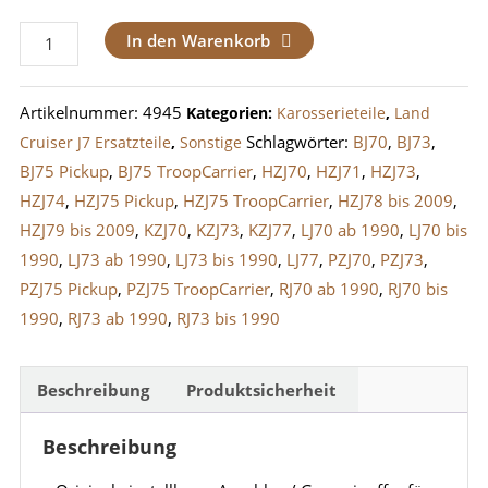
Anschlag
In den Warenkorb
/
Gummipuffer
Artikelnummer:
4945
Kategorien:
Karosserieteile
,
Land
Motorhaube
Schlagwörter:
BJ70
,
BJ73
,
Cruiser J7 Ersatzteile
,
Sonstige
J6
BJ75 Pickup
,
BJ75 TroopCarrier
,
HZJ70
,
HZJ71
,
HZJ73
,
und
HZJ74
,
HZJ75 Pickup
,
HZJ75 TroopCarrier
,
HZJ78 bis 2009
,
J7
HZJ79 bis 2009
,
KZJ70
,
KZJ73
,
KZJ77
,
LJ70 ab 1990
,
LJ70 bis
bis
1990
,
LJ73 ab 1990
,
LJ73 bis 1990
,
LJ77
,
PZJ70
,
PZJ73
,
2007
PZJ75 Pickup
,
PZJ75 TroopCarrier
,
RJ70 ab 1990
,
RJ70 bis
Menge
1990
,
RJ73 ab 1990
,
RJ73 bis 1990
Beschreibung
Produktsicherheit
Beschreibung