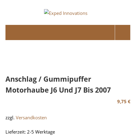
Skip
to
Exped
content
Innovations
Solutions
for
your
Overland
Adventure
Anschlag / Gummipuffer
Motorhaube J6 Und J7 Bis 2007
9,75
€
zzgl.
Versandkosten
Lieferzeit:
2-5 Werktage