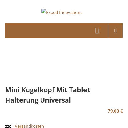
Skip
to
Exped
content
Innovations
Solutions
for
your
Overland
Adventure
Mini Kugelkopf Mit Tablet
Halterung Universal
79,00
€
zzgl.
Versandkosten