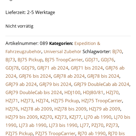
Lieferzeit:
2-5 Werktage
Nicht vorrätig
Artikelnummer:
089
Kategorien:
Expedition &
Schlagwörter:
BJ70
,
Fahrzeugzubehör
,
Universal Zubehör
BJ73
,
BJ75 Pickup
,
BJ75 TroopCarrier
,
GDJ71
,
GDJ76
,
GDJ78
,
GDJ79
,
GRJ71 ab 2024
,
GRJ71 bis 2024
,
GRJ76 ab
2024
,
GRJ76 bis 2024
,
GRJ78 ab 2024
,
GRJ78 bis 2024
,
GRJ79 ab 2024
,
GRJ79 bis 2024
,
GRJ79 DoubleCab ab 2024
,
GRJ79 DoubleCab bis 2024
,
HDJ100
,
HDJ80/81
,
HZJ70
,
HZJ71
,
HZJ73
,
HZJ74
,
HZJ75 Pickup
,
HZJ75 TroopCarrier
,
HZJ76
,
HZJ78 ab 2009
,
HZJ78 bis 2009
,
HZJ79 ab 2009
,
HZJ79 bis 2009
,
KZJ70
,
KZJ73
,
KZJ77
,
LJ70 ab 1990
,
LJ70 bis
1990
,
LJ73 ab 1990
,
LJ73 bis 1990
,
LJ77
,
PZJ70
,
PZJ73
,
PZJ75 Pickup
,
PZJ75 TroopCarrier
,
RJ70 ab 1990
,
RJ70 bis