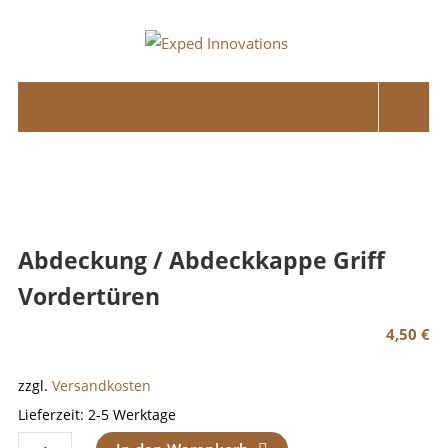
Skip
to
Exped
content
Innovations
Solutions
for
your
Overland
Adventure
Abdeckung / Abdeckkappe Griff
Vordertüren
4,50
€
zzgl.
Versandkosten
Lieferzeit:
2-5 Werktage
Abdeckung