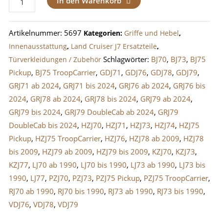
In den Warenkorb
/
Abdeckkappe
Artikelnummer:
5697
Kategorien:
Griffe und Hebel
,
Griff
Innenausstattung
,
Land Cruiser J7 Ersatzteile
,
Vordertüren
Schlagwörter:
BJ70
,
BJ73
,
BJ75
Türverkleidungen / Zubehör
Menge
Pickup
,
BJ75 TroopCarrier
,
GDJ71
,
GDJ76
,
GDJ78
,
GDJ79
,
GRJ71 ab 2024
,
GRJ71 bis 2024
,
GRJ76 ab 2024
,
GRJ76 bis
2024
,
GRJ78 ab 2024
,
GRJ78 bis 2024
,
GRJ79 ab 2024
,
GRJ79 bis 2024
,
GRJ79 DoubleCab ab 2024
,
GRJ79
DoubleCab bis 2024
,
HZJ70
,
HZJ71
,
HZJ73
,
HZJ74
,
HZJ75
Pickup
,
HZJ75 TroopCarrier
,
HZJ76
,
HZJ78 ab 2009
,
HZJ78
bis 2009
,
HZJ79 ab 2009
,
HZJ79 bis 2009
,
KZJ70
,
KZJ73
,
KZJ77
,
LJ70 ab 1990
,
LJ70 bis 1990
,
LJ73 ab 1990
,
LJ73 bis
1990
,
LJ77
,
PZJ70
,
PZJ73
,
PZJ75 Pickup
,
PZJ75 TroopCarrier
,
RJ70 ab 1990
,
RJ70 bis 1990
,
RJ73 ab 1990
,
RJ73 bis 1990
,
VDJ76
,
VDJ78
,
VDJ79