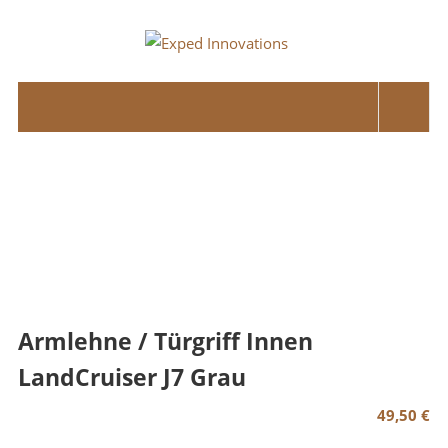
Skip
to
Exped
content
Innovations
Solutions
for
your
Overland
Adventure
Armlehne / Türgriff Innen
LandCruiser J7 Grau
49,50
€