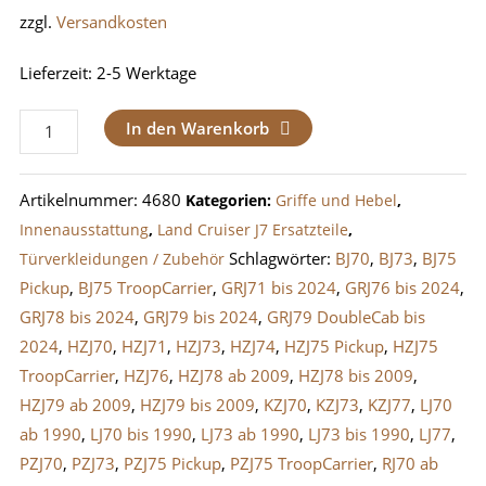
zzgl.
Versandkosten
Lieferzeit:
2-5 Werktage
Armlehne
In den Warenkorb
/
Türgriff
Artikelnummer:
4680
Kategorien:
Griffe und Hebel
,
Innen
Innenausstattung
,
Land Cruiser J7 Ersatzteile
,
LandCruiser
Schlagwörter:
BJ70
,
BJ73
,
BJ75
Türverkleidungen / Zubehör
J7
Pickup
,
BJ75 TroopCarrier
,
GRJ71 bis 2024
,
GRJ76 bis 2024
,
Grau
GRJ78 bis 2024
,
GRJ79 bis 2024
,
GRJ79 DoubleCab bis
Menge
2024
,
HZJ70
,
HZJ71
,
HZJ73
,
HZJ74
,
HZJ75 Pickup
,
HZJ75
TroopCarrier
,
HZJ76
,
HZJ78 ab 2009
,
HZJ78 bis 2009
,
HZJ79 ab 2009
,
HZJ79 bis 2009
,
KZJ70
,
KZJ73
,
KZJ77
,
LJ70
ab 1990
,
LJ70 bis 1990
,
LJ73 ab 1990
,
LJ73 bis 1990
,
LJ77
,
PZJ70
,
PZJ73
,
PZJ75 Pickup
,
PZJ75 TroopCarrier
,
RJ70 ab