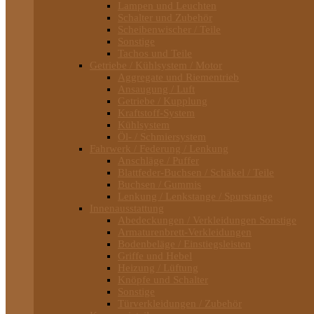
Lampen und Leuchten
Schalter und Zubehör
Scheibenwischer / Teile
Sonstige
Tachos und Teile
Getriebe / Kühlsystem / Motor
Aggregate und Riementrieb
Ansaugung / Luft
Getriebe / Kupplung
Kraftstoff-System
Kühlsystem
Öl- / Schmiersystem
Fahrwerk / Federung / Lenkung
Anschläge / Puffer
Blattfeder-Buchsen / Schäkel / Teile
Buchsen / Gummis
Lenkung / Lenkstange / Spurstange
Innenausstattung
Abedeckungen / Verkleidungen Sonstige
Armaturenbrett-Verkleidungen
Bodenbeläge / Einstiegsleisten
Griffe und Hebel
Heizung / Lüftung
Knöpfe und Schalter
Sonstige
Türverkleidungen / Zubehör