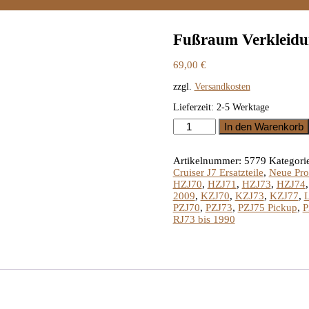
Fußraum Verkleidun
69,00
€
zzgl.
Versandkosten
Lieferzeit:
2-5 Werktage
Fußraum
In den Warenkorb
Verkleidung
LandCruiser
J7
Artikelnummer:
5779
Kategori
Fahrerseite
Cruiser J7 Ersatzteile
,
Neue Pro
Menge
HZJ70
,
HZJ71
,
HZJ73
,
HZJ74
2009
,
KZJ70
,
KZJ73
,
KZJ77
,
L
PZJ70
,
PZJ73
,
PZJ75 Pickup
,
P
RJ73 bis 1990