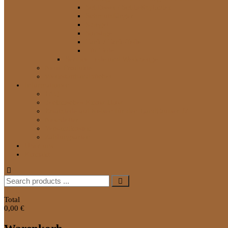
Schlösser / Schließzylinder
Schmutzfänger
Spiegel
Sonstige
Tank / Tank-Teile
Tür-Teile
Service Teile und Werkzeuge
Neue Produkte
Werkstatthandbücher
Informationen
FAQ
Technisches Know-How
Ersatzteile auf Reisen für den LandCruiser J7
Newsletter
Versandkosten
Zahlungsarten
Über uns
Kontakt
Search
for:
0
Total
0,00 €