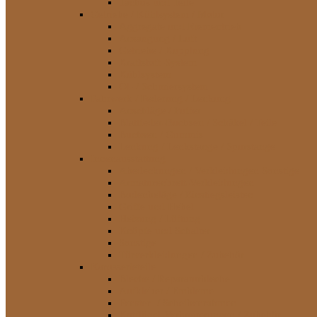
Tachos und Teile
Getriebe / Kühlsystem / Motor
Aggregate und Riementrieb
Ansaugung / Luft
Getriebe / Kupplung
Kraftstoff-System
Kühlsystem
Öl- / Schmiersystem
Fahrwerk / Federung / Lenkung
Anschläge / Puffer
Blattfeder-Buchsen / Schäkel / Teile
Buchsen / Gummis
Lenkung / Lenkstange / Spurstange
Innenausstattung
Abedeckungen / Verkleidungen Sonstige
Armaturenbrett-Verkleidungen
Bodenbeläge / Einstiegsleisten
Griffe und Hebel
Heizung / Lüftung
Knöpfe und Schalter
Sonstige
Türverkleidungen / Zubehör
Karosserieteile
Bleche / Reparaturbleche
Aufkleber / Embleme
Fenster- / Scheibenrahmen
Kotflügel-Verbreiterungen / Zubehör