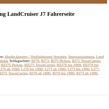
g LandCruiser J7 Fahrerseite
en:
Abedeckungen / Verkleidungen Sonstige
,
Innenausstattung
,
Land
dukte
Schlagwörter:
BJ70
,
BJ73
,
BJ75 Pickup
,
BJ75 TroopCarrier
,
,
HZJ75 Pickup
,
HZJ75 TroopCarrier
,
HZJ78 bis 2009
,
HZJ79 bis
J70 ab 1990
,
LJ70 bis 1990
,
LJ73 ab 1990
,
LJ73 bis 1990
,
LJ77
,
ZJ75 TroopCarrier
,
RJ70 ab 1990
,
RJ70 bis 1990
,
RJ73 ab 1990
,