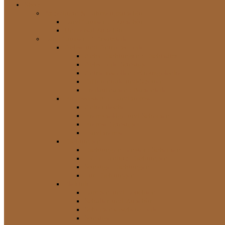
Shop
Expedition & Fahrzeugzubehör
Land Cruiser J7 Zubehör
Universal Zubehör
Land Cruiser J7 Ersatzteile
Achse und Antriebs-Teile
Achs-Dichtungen / Dichtsätze
Achs-Teile Sonstige
Antriebswellen / Kreuzgelenke
Differentiale und Sperren
Freilaufnaben / Nabenteile
Bremssystem / Handbremse
Ankerbleche
Bremsbeläge und Scheiben
Bremse Sonstige
Handbremse
Dichtungen
Dichtungen Fenster / Scheiben
FRP / Hardtop-Dichtungen
Sonstige Dichtungen
Tür-Dichtungen
Elektrik
Lampen und Leuchten
Schalter und Zubehör
Scheibenwischer / Teile
Sonstige