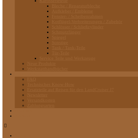
Karosserieteile
Bleche / Reparaturbleche
Aufkleber / Embleme
Fenster- / Scheibenrahmen
Kotflügel-Verbreiterungen / Zubehör
Schlösser / Schließzylinder
Schmutzfänger
Spiegel
Sonstige
Tank / Tank-Teile
Tür-Teile
Service Teile und Werkzeuge
Neue Produkte
Werkstatthandbücher
Informationen
FAQ
Technisches Know-How
Ersatzteile auf Reisen für den LandCruiser J7
Newsletter
Versandkosten
Zahlungsarten
Über uns
Kontakt
Startseite