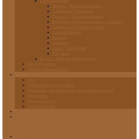
Karosserieteile
Bleche / Reparaturbleche
Aufkleber / Embleme
Fenster- / Scheibenrahmen
Kotflügel-Verbreiterungen / Zubehör
Schlösser / Schließzylinder
Schmutzfänger
Spiegel
Sonstige
Tank / Tank-Teile
Tür-Teile
Service Teile und Werkzeuge
Neue Produkte
Werkstatthandbücher
Informationen
FAQ
Technisches Know-How
Ersatzteile auf Reisen für den LandCruiser J7
Newsletter
Versandkosten
Zahlungsarten
Über uns
Kontakt
Startseite