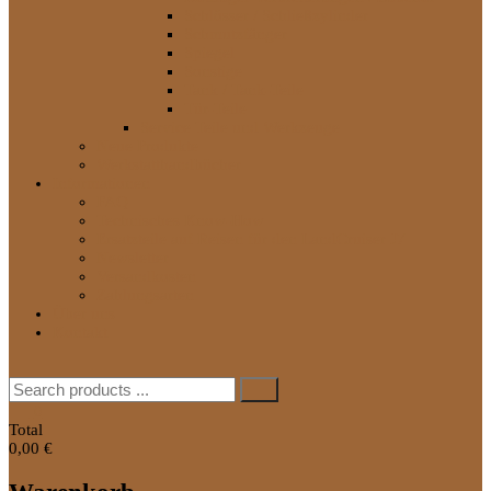
Schlösser / Schließzylinder
Schmutzfänger
Spiegel
Sonstige
Tank / Tank-Teile
Tür-Teile
Service Teile und Werkzeuge
Neue Produkte
Werkstatthandbücher
Informationen
FAQ
Technisches Know-How
Ersatzteile auf Reisen für den LandCruiser J7
Newsletter
Versandkosten
Zahlungsarten
Über uns
Kontakt
Search
for:
0
Total
0,00 €