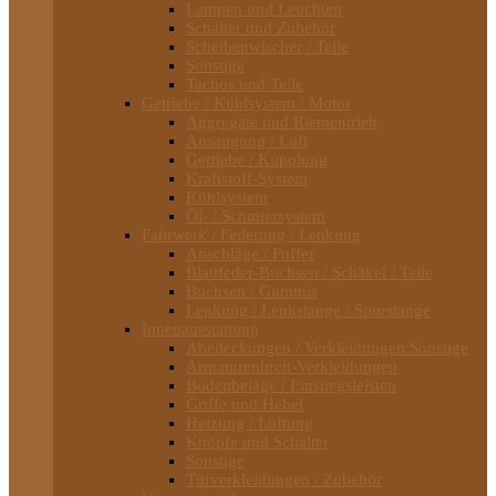
Lampen und Leuchten
Schalter und Zubehör
Scheibenwischer / Teile
Sonstige
Tachos und Teile
Getriebe / Kühlsystem / Motor
Aggregate und Riementrieb
Ansaugung / Luft
Getriebe / Kupplung
Kraftstoff-System
Kühlsystem
Öl- / Schmiersystem
Fahrwerk / Federung / Lenkung
Anschläge / Puffer
Blattfeder-Buchsen / Schäkel / Teile
Buchsen / Gummis
Lenkung / Lenkstange / Spurstange
Innenausstattung
Abedeckungen / Verkleidungen Sonstige
Armaturenbrett-Verkleidungen
Bodenbeläge / Einstiegsleisten
Griffe und Hebel
Heizung / Lüftung
Knöpfe und Schalter
Sonstige
Türverkleidungen / Zubehör