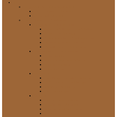
Shop
Expedition & Fahrzeugzubehör
Land Cruiser J7 Zubehör
Universal Zubehör
Land Cruiser J7 Ersatzteile
Achse und Antriebs-Teile
Achs-Dichtungen / Dichtsätze
Achs-Teile Sonstige
Antriebswellen / Kreuzgelenke
Differentiale und Sperren
Freilaufnaben / Nabenteile
Bremssystem / Handbremse
Ankerbleche
Bremsbeläge und Scheiben
Bremse Sonstige
Handbremse
Dichtungen
Dichtungen Fenster / Scheiben
FRP / Hardtop-Dichtungen
Sonstige Dichtungen
Tür-Dichtungen
Elektrik
Lampen und Leuchten
Schalter und Zubehör
Scheibenwischer / Teile
Sonstige