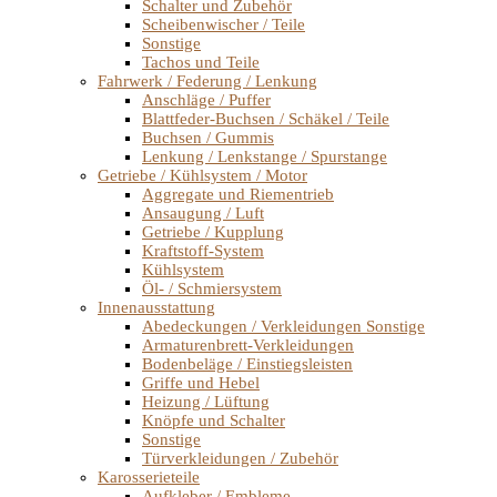
Schalter und Zubehör
Scheibenwischer / Teile
Sonstige
Tachos und Teile
Fahrwerk / Federung / Lenkung
Anschläge / Puffer
Blattfeder-Buchsen / Schäkel / Teile
Buchsen / Gummis
Lenkung / Lenkstange / Spurstange
Getriebe / Kühlsystem / Motor
Aggregate und Riementrieb
Ansaugung / Luft
Getriebe / Kupplung
Kraftstoff-System
Kühlsystem
Öl- / Schmiersystem
Innenausstattung
Abedeckungen / Verkleidungen Sonstige
Armaturenbrett-Verkleidungen
Bodenbeläge / Einstiegsleisten
Griffe und Hebel
Heizung / Lüftung
Knöpfe und Schalter
Sonstige
Türverkleidungen / Zubehör
Karosserieteile
Aufkleber / Embleme