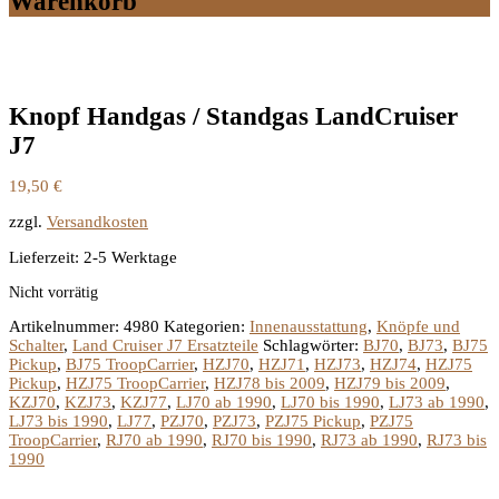
Warenkorb
Knopf Handgas / Standgas LandCruiser
J7
19,50
€
zzgl.
Versandkosten
Lieferzeit:
2-5 Werktage
Nicht vorrätig
Artikelnummer:
4980
Kategorien:
Innenausstattung
,
Knöpfe und
Schalter
,
Land Cruiser J7 Ersatzteile
Schlagwörter:
BJ70
,
BJ73
,
BJ75
Pickup
,
BJ75 TroopCarrier
,
HZJ70
,
HZJ71
,
HZJ73
,
HZJ74
,
HZJ75
Pickup
,
HZJ75 TroopCarrier
,
HZJ78 bis 2009
,
HZJ79 bis 2009
,
KZJ70
,
KZJ73
,
KZJ77
,
LJ70 ab 1990
,
LJ70 bis 1990
,
LJ73 ab 1990
,
LJ73 bis 1990
,
LJ77
,
PZJ70
,
PZJ73
,
PZJ75 Pickup
,
PZJ75
TroopCarrier
,
RJ70 ab 1990
,
RJ70 bis 1990
,
RJ73 ab 1990
,
RJ73 bis
1990