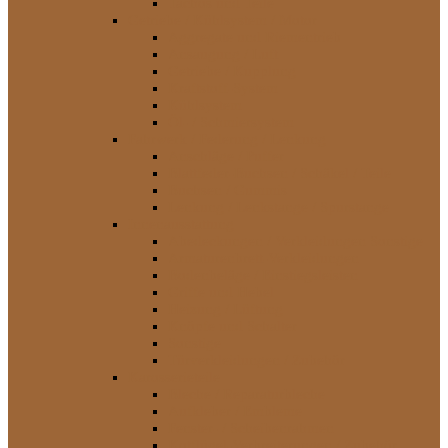
Tachos und Teile
Getriebe / Kühlsystem / Motor
Aggregate und Riementrieb
Ansaugung / Luft
Getriebe / Kupplung
Kraftstoff-System
Kühlsystem
Öl- / Schmiersystem
Fahrwerk / Federung / Lenkung
Anschläge / Puffer
Blattfeder-Buchsen / Schäkel / Teile
Buchsen / Gummis
Lenkung / Lenkstange / Spurstange
Innenausstattung
Abedeckungen / Verkleidungen Sonstige
Armaturenbrett-Verkleidungen
Bodenbeläge / Einstiegsleisten
Griffe und Hebel
Heizung / Lüftung
Knöpfe und Schalter
Sonstige
Türverkleidungen / Zubehör
Karosserieteile
Bleche / Reparaturbleche
Aufkleber / Embleme
Fenster- / Scheibenrahmen
Kotflügel-Verbreiterungen / Zubehör