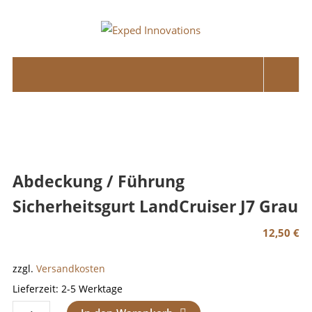
Skip
to
Exped
content
Innovations
Solutions
for
your
Overland
Adventure
Abdeckung / Führung
Sicherheitsgurt LandCruiser J7 Grau
12,50
€
zzgl.
Versandkosten
Lieferzeit:
2-5 Werktage
Abdeckung