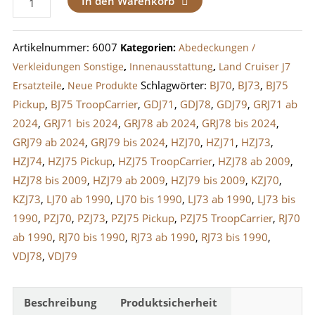
In den Warenkorb
/
Führung
Artikelnummer:
6007
Kategorien:
Abedeckungen /
Sicherheitsgurt
Verkleidungen Sonstige
,
Innenausstattung
,
Land Cruiser J7
LandCruiser
Schlagwörter:
BJ70
,
BJ73
,
BJ75
Ersatzteile
,
Neue Produkte
J7
Pickup
,
BJ75 TroopCarrier
,
GDJ71
,
GDJ78
,
GDJ79
,
GRJ71 ab
Grau
2024
,
GRJ71 bis 2024
,
GRJ78 ab 2024
,
GRJ78 bis 2024
,
Menge
GRJ79 ab 2024
,
GRJ79 bis 2024
,
HZJ70
,
HZJ71
,
HZJ73
,
HZJ74
,
HZJ75 Pickup
,
HZJ75 TroopCarrier
,
HZJ78 ab 2009
,
HZJ78 bis 2009
,
HZJ79 ab 2009
,
HZJ79 bis 2009
,
KZJ70
,
KZJ73
,
LJ70 ab 1990
,
LJ70 bis 1990
,
LJ73 ab 1990
,
LJ73 bis
1990
,
PZJ70
,
PZJ73
,
PZJ75 Pickup
,
PZJ75 TroopCarrier
,
RJ70
ab 1990
,
RJ70 bis 1990
,
RJ73 ab 1990
,
RJ73 bis 1990
,
VDJ78
,
VDJ79
Beschreibung
Produktsicherheit