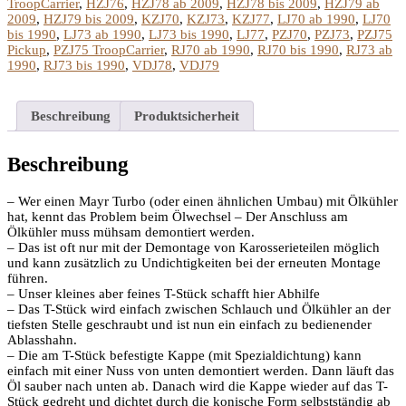
TroopCarrier
,
HZJ76
,
HZJ78 ab 2009
,
HZJ78 bis 2009
,
HZJ79 ab
2009
,
HZJ79 bis 2009
,
KZJ70
,
KZJ73
,
KZJ77
,
LJ70 ab 1990
,
LJ70
bis 1990
,
LJ73 ab 1990
,
LJ73 bis 1990
,
LJ77
,
PZJ70
,
PZJ73
,
PZJ75
Pickup
,
PZJ75 TroopCarrier
,
RJ70 ab 1990
,
RJ70 bis 1990
,
RJ73 ab
1990
,
RJ73 bis 1990
,
VDJ78
,
VDJ79
Beschreibung
Produktsicherheit
Beschreibung
– Wer einen Mayr Turbo (oder einen ähnlichen Umbau) mit Ölkühler
hat, kennt das Problem beim Ölwechsel – Der Anschluss am
Ölkühler muss mühsam demontiert werden.
– Das ist oft nur mit der Demontage von Karosserieteilen möglich
und kann zusätzlich zu Undichtigkeiten bei der erneuten Montage
führen.
– Unser kleines aber feines T-Stück schafft hier Abhilfe
– Das T-Stück wird einfach zwischen Schlauch und Ölkühler an der
tiefsten Stelle geschraubt und ist nun ein einfach zu bedienender
Ablasshahn.
– Die am T-Stück befestigte Kappe (mit Spezialdichtung) kann
einfach mit einer Nuss von unten demontiert werden. Dann läuft das
Öl sauber nach unten ab. Danach wird die Kappe wieder auf das T-
Stück gedreht und dichtet durch die konische Form selbstständig ab