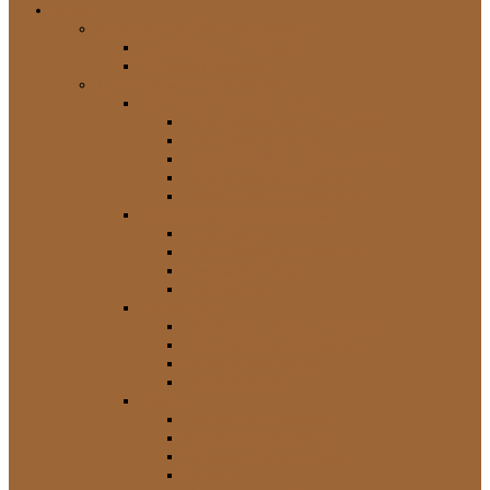
Shop
Expedition & Fahrzeugzubehör
Land Cruiser J7 Zubehör
Universal Zubehör
Land Cruiser J7 Ersatzteile
Achse und Antriebs-Teile
Achs-Dichtungen / Dichtsätze
Achs-Teile Sonstige
Antriebswellen / Kreuzgelenke
Differentiale und Sperren
Freilaufnaben / Nabenteile
Bremssystem / Handbremse
Ankerbleche
Bremsbeläge und Scheiben
Bremse Sonstige
Handbremse
Dichtungen
Dichtungen Fenster / Scheiben
FRP / Hardtop-Dichtungen
Sonstige Dichtungen
Tür-Dichtungen
Elektrik
Lampen und Leuchten
Schalter und Zubehör
Scheibenwischer / Teile
Sonstige