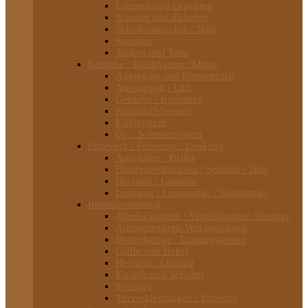
Lampen und Leuchten
Schalter und Zubehör
Scheibenwischer / Teile
Sonstige
Tachos und Teile
Getriebe / Kühlsystem / Motor
Aggregate und Riementrieb
Ansaugung / Luft
Getriebe / Kupplung
Kraftstoff-System
Kühlsystem
Öl- / Schmiersystem
Fahrwerk / Federung / Lenkung
Anschläge / Puffer
Blattfeder-Buchsen / Schäkel / Teile
Buchsen / Gummis
Lenkung / Lenkstange / Spurstange
Innenausstattung
Abedeckungen / Verkleidungen Sonstige
Armaturenbrett-Verkleidungen
Bodenbeläge / Einstiegsleisten
Griffe und Hebel
Heizung / Lüftung
Knöpfe und Schalter
Sonstige
Türverkleidungen / Zubehör