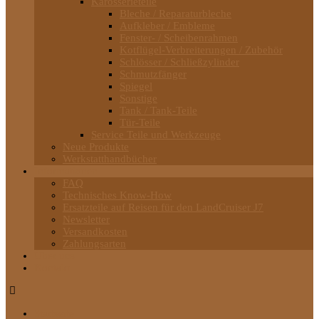
Karosserieteile
Bleche / Reparaturbleche
Aufkleber / Embleme
Fenster- / Scheibenrahmen
Kotflügel-Verbreiterungen / Zubehör
Schlösser / Schließzylinder
Schmutzfänger
Spiegel
Sonstige
Tank / Tank-Teile
Tür-Teile
Service Teile und Werkzeuge
Neue Produkte
Werkstatthandbücher
Informationen
FAQ
Technisches Know-How
Ersatzteile auf Reisen für den LandCruiser J7
Newsletter
Versandkosten
Zahlungsarten
Über uns
Kontakt
Startseite