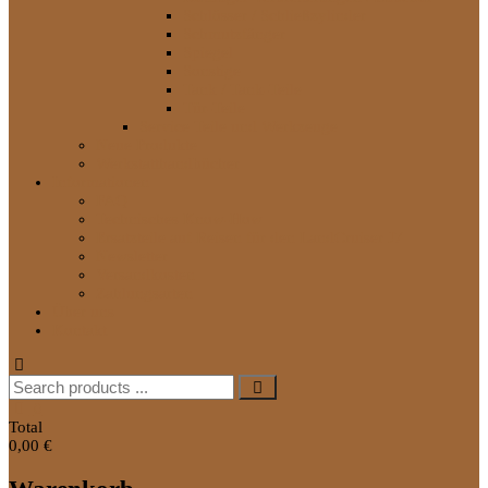
Schlösser / Schließzylinder
Schmutzfänger
Spiegel
Sonstige
Tank / Tank-Teile
Tür-Teile
Service Teile und Werkzeuge
Neue Produkte
Werkstatthandbücher
Informationen
FAQ
Technisches Know-How
Ersatzteile auf Reisen für den LandCruiser J7
Newsletter
Versandkosten
Zahlungsarten
Über uns
Kontakt
Search
for:
0
Total
0,00 €