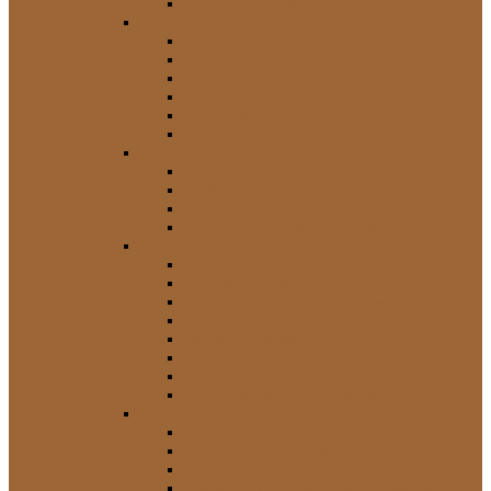
Tachos und Teile
Getriebe / Kühlsystem / Motor
Aggregate und Riementrieb
Ansaugung / Luft
Getriebe / Kupplung
Kraftstoff-System
Kühlsystem
Öl- / Schmiersystem
Fahrwerk / Federung / Lenkung
Anschläge / Puffer
Blattfeder-Buchsen / Schäkel / Teile
Buchsen / Gummis
Lenkung / Lenkstange / Spurstange
Innenausstattung
Abedeckungen / Verkleidungen Sonstige
Armaturenbrett-Verkleidungen
Bodenbeläge / Einstiegsleisten
Griffe und Hebel
Heizung / Lüftung
Knöpfe und Schalter
Sonstige
Türverkleidungen / Zubehör
Karosserieteile
Bleche / Reparaturbleche
Aufkleber / Embleme
Fenster- / Scheibenrahmen
Kotflügel-Verbreiterungen / Zubehör