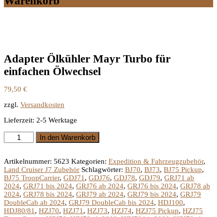
Warenkorb
Adapter Ölkühler Mayr Turbo für
einfachen Ölwechsel
79,50
€
zzgl.
Versandkosten
Lieferzeit:
2-5 Werktage
Adapter
In den Warenkorb
Ölkühler
Mayr
Turbo
Artikelnummer:
5623
Kategorien:
Expedition & Fahrzeugzubehör
,
für
Land Cruiser J7 Zubehör
Schlagwörter:
BJ70
,
BJ73
,
BJ75 Pickup
,
einfachen
BJ75 TroopCarrier
,
GDJ71
,
GDJ76
,
GDJ78
,
GDJ79
,
GRJ71 ab
Ölwechsel
2024
,
GRJ71 bis 2024
,
GRJ76 ab 2024
,
GRJ76 bis 2024
,
GRJ78 ab
Menge
2024
,
GRJ78 bis 2024
,
GRJ79 ab 2024
,
GRJ79 bis 2024
,
GRJ79
DoubleCab ab 2024
,
GRJ79 DoubleCab bis 2024
,
HDJ100
,
HDJ80/81
,
HZJ70
,
HZJ71
,
HZJ73
,
HZJ74
,
HZJ75 Pickup
,
HZJ75