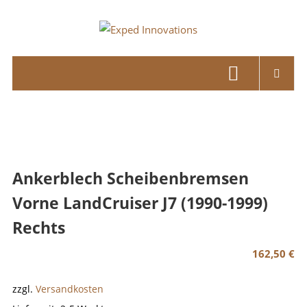
Skip
to
Exped
content
Innovations
Solutions
for
your
Overland
Adventure
Ankerblech Scheibenbremsen
Vorne LandCruiser J7 (1990-1999)
Rechts
162,50
€
zzgl.
Versandkosten