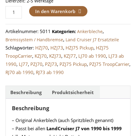
Lieferzeit:
2-5 Werktage
Ankerblech
In den Warenkorb
Scheibenbremsen
vorne
Artikelnummer:
5011
Kategorien:
Ankerbleche
,
LandCruiser
Bremssystem / Handbremse
,
Land Cruiser J7 Ersatzteile
J7
Schlagwörter:
HZJ70
,
HZJ73
,
HZJ75 Pickup
,
HZJ75
(1990-
TroopCarrier
,
KZJ70
,
KZJ73
,
KZJ77
,
LJ70 ab 1990
,
LJ73 ab
1999)
1990
,
LJ77
,
PZJ70
,
PZJ73
,
PZJ75 Pickup
,
PZJ75 TroopCarrier
,
rechts
RJ70 ab 1990
,
RJ73 ab 1990
Menge
Beschreibung
Produktsicherheit
Beschreibung
– Original Ankerblech (auch Spritzblech genannt)
– Passt bei allen
LandCruiser J7 von 1990 bis 1999