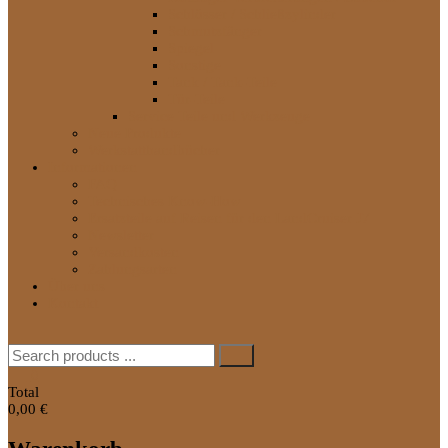
Schlösser / Schließzylinder
Schmutzfänger
Spiegel
Sonstige
Tank / Tank-Teile
Tür-Teile
Service Teile und Werkzeuge
Neue Produkte
Werkstatthandbücher
Informationen
FAQ
Technisches Know-How
Ersatzteile auf Reisen für den LandCruiser J7
Newsletter
Versandkosten
Zahlungsarten
Über uns
Kontakt
Search
for:
0
Total
0,00 €