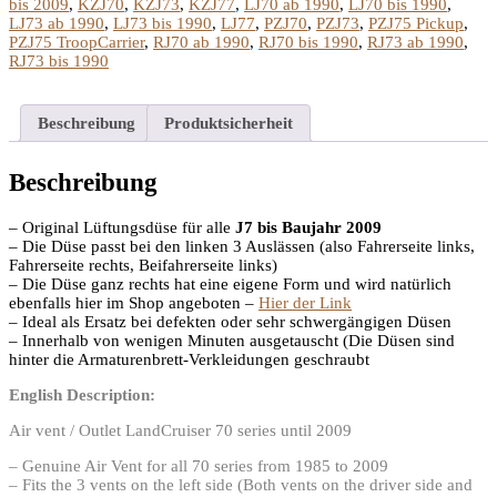
2009
bis 2009
,
KZJ70
,
KZJ73
,
KZJ77
,
LJ70 ab 1990
,
LJ70 bis 1990
,
Menge
LJ73 ab 1990
,
LJ73 bis 1990
,
LJ77
,
PZJ70
,
PZJ73
,
PZJ75 Pickup
,
PZJ75 TroopCarrier
,
RJ70 ab 1990
,
RJ70 bis 1990
,
RJ73 ab 1990
,
RJ73 bis 1990
Beschreibung
Produktsicherheit
Beschreibung
– Original Lüftungsdüse für alle
J7 bis Baujahr 2009
– Die Düse passt bei den linken 3 Auslässen (also Fahrerseite links,
Fahrerseite rechts, Beifahrerseite links)
– Die Düse ganz rechts hat eine eigene Form und wird natürlich
ebenfalls hier im Shop angeboten –
Hier der Link
– Ideal als Ersatz bei defekten oder sehr schwergängigen Düsen
– Innerhalb von wenigen Minuten ausgetauscht (Die Düsen sind
hinter die Armaturenbrett-Verkleidungen geschraubt
English Description:
Air vent / Outlet LandCruiser 70 series until 2009
– Genuine Air Vent for all 70 series from 1985 to 2009
– Fits the 3 vents on the left side (Both vents on the driver side and