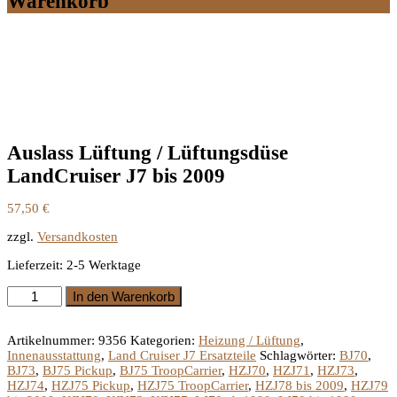
Warenkorb
Auslass Lüftung / Lüftungsdüse
LandCruiser J7 bis 2009
57,50
€
zzgl.
Versandkosten
Lieferzeit:
2-5 Werktage
Auslass
In den Warenkorb
Lüftung
/
Lüftungsdüse
Artikelnummer:
9356
Kategorien:
Heizung / Lüftung
,
LandCruiser
Innenausstattung
,
Land Cruiser J7 Ersatzteile
Schlagwörter:
BJ70
,
J7
BJ73
,
BJ75 Pickup
,
BJ75 TroopCarrier
,
HZJ70
,
HZJ71
,
HZJ73
,
bis
HZJ74
,
HZJ75 Pickup
,
HZJ75 TroopCarrier
,
HZJ78 bis 2009
,
HZJ79