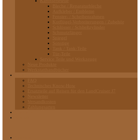
Karosserieteile
Bleche / Reparaturbleche
Aufkleber / Embleme
Fenster- / Scheibenrahmen
Kotflügel-Verbreiterungen / Zubehör
Schlösser / Schließzylinder
Schmutzfänger
Spiegel
Sonstige
Tank / Tank-Teile
Tür-Teile
Service Teile und Werkzeuge
Neue Produkte
Werkstatthandbücher
Informationen
FAQ
Technisches Know-How
Ersatzteile auf Reisen für den LandCruiser J7
Newsletter
Versandkosten
Zahlungsarten
Über uns
Kontakt
Startseite