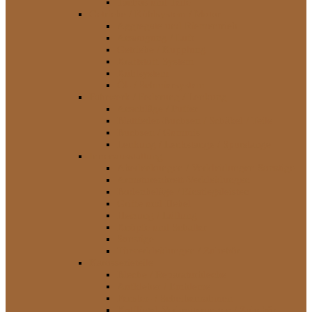
Tachos und Teile
Getriebe / Kühlsystem / Motor
Aggregate und Riementrieb
Ansaugung / Luft
Getriebe / Kupplung
Kraftstoff-System
Kühlsystem
Öl- / Schmiersystem
Fahrwerk / Federung / Lenkung
Anschläge / Puffer
Blattfeder-Buchsen / Schäkel / Teile
Buchsen / Gummis
Lenkung / Lenkstange / Spurstange
Innenausstattung
Abedeckungen / Verkleidungen Sonstige
Armaturenbrett-Verkleidungen
Bodenbeläge / Einstiegsleisten
Griffe und Hebel
Heizung / Lüftung
Knöpfe und Schalter
Sonstige
Türverkleidungen / Zubehör
Karosserieteile
Bleche / Reparaturbleche
Aufkleber / Embleme
Fenster- / Scheibenrahmen
Kotflügel-Verbreiterungen / Zubehör