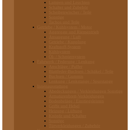
Lampen und Leuchten
Schalter und Zubehör
Scheibenwischer / Teile
Sonstige
Tachos und Teile
Getriebe / Kühlsystem / Motor
Aggregate und Riementrieb
Ansaugung / Luft
Getriebe / Kupplung
Kraftstoff-System
Kühlsystem
Öl- / Schmiersystem
Fahrwerk / Federung / Lenkung
Anschläge / Puffer
Blattfeder-Buchsen / Schäkel / Teile
Buchsen / Gummis
Lenkung / Lenkstange / Spurstange
Innenausstattung
Abedeckungen / Verkleidungen Sonstige
Armaturenbrett-Verkleidungen
Bodenbeläge / Einstiegsleisten
Griffe und Hebel
Heizung / Lüftung
Knöpfe und Schalter
Sonstige
Türverkleidungen / Zubehör