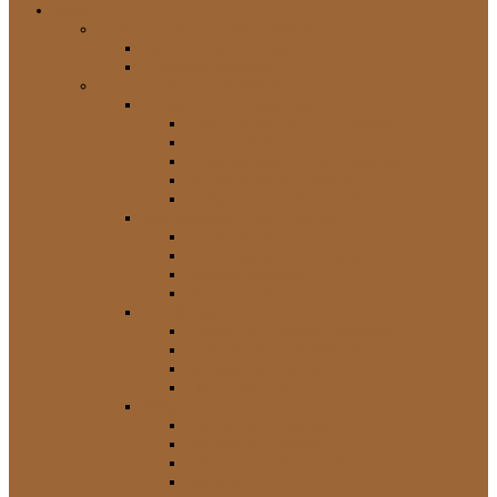
Shop
Expedition & Fahrzeugzubehör
Land Cruiser J7 Zubehör
Universal Zubehör
Land Cruiser J7 Ersatzteile
Achse und Antriebs-Teile
Achs-Dichtungen / Dichtsätze
Achs-Teile Sonstige
Antriebswellen / Kreuzgelenke
Differentiale und Sperren
Freilaufnaben / Nabenteile
Bremssystem / Handbremse
Ankerbleche
Bremsbeläge und Scheiben
Bremse Sonstige
Handbremse
Dichtungen
Dichtungen Fenster / Scheiben
FRP / Hardtop-Dichtungen
Sonstige Dichtungen
Tür-Dichtungen
Elektrik
Lampen und Leuchten
Schalter und Zubehör
Scheibenwischer / Teile
Sonstige