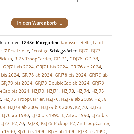
rung
In den Warenkorb
retter
elnummer:
18486
Kategorien:
Karosserieteile
,
Land
ruiser
Schlagwörter:
BJ70
,
BJ73
,
r J7 Ersatzteile
,
Sonstige
Pickup
,
BJ75 TroopCarrier
,
GDJ71
,
GDJ76
,
GDJ78
,
e
9
,
GRJ71 ab 2024
,
GRJ71 bis 2024
,
GRJ76 ab 2024
,
 bis 2024
,
GRJ78 ab 2024
,
GRJ78 bis 2024
,
GRJ79 ab
,
GRJ79 bis 2024
,
GRJ79 DoubleCab ab 2024
,
GRJ79
eCab bis 2024
,
HZJ70
,
HZJ71
,
HZJ73
,
HZJ74
,
HZJ75
p
,
HZJ75 TroopCarrier
,
HZJ76
,
HZJ78 ab 2009
,
HZJ78
009
,
HZJ79 ab 2009
,
HZJ79 bis 2009
,
KZJ70
,
KZJ73
,
,
LJ70 ab 1990
,
LJ70 bis 1990
,
LJ73 ab 1990
,
LJ73 bis
,
LJ77
,
PZJ70
,
PZJ73
,
PZJ75 Pickup
,
PZJ75 TroopCarrier
,
ab 1990
,
RJ70 bis 1990
,
RJ73 ab 1990
,
RJ73 bis 1990
,