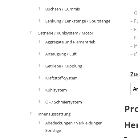
Buchsen / Gummis
– G
– Fu
Lenkung / Lenkstange / Spurstange
– F
Getriebe / Kühlsystem / Motor
– F
Aggregate und Riementrieb
– I
Ansaugung / Luft
– I
Getriebe / Kupplung
Zu
Kraftstoff-System
Ar
Kühlsystem
Öl- / Schmiersystem
Pr
Innenausstattung
He
Abedeckungen / Verkleidungen
Sonstige