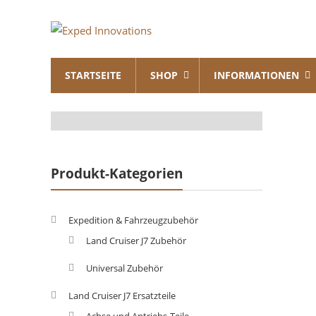
Skip
Exped
to
content
Innovations
STARTSEITE
SHOP
INFORMATIONEN
Solutions
for
your
Overland
Adventure
Produkt-Kategorien
Expedition & Fahrzeugzubehör
Land Cruiser J7 Zubehör
Universal Zubehör
Land Cruiser J7 Ersatzteile
Achse und Antriebs-Teile