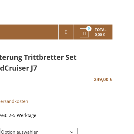
0
TOTAL
0,00 €
terung Trittbretter Set
dCruiser J7
249,00
€
Versandkosten
zeit:
2-5 Werktage