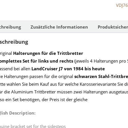
VDJ7
chreibung
Zusätzliche Informationen
Produktsicher
schreibung
riginal
Halterungen für die Trittbretter
omplettes Set für links und rechts
(jeweils 4 Halterungen pro S
assend bei allen
LandCruiser J7 von 1984 bis heute
ie Halterungen passen für die original
schwarzen Stahl-Trittbre
itte wählen Sie beim Kauf aus für welche Karosserievariante Sie 
ür die Aluminium Trittbretter müssen zwei Halterungen ausgetausch
 so ein Set benötigen, der Preis ist der gleiche
lish Description:
uine bracket set for the sidesteps