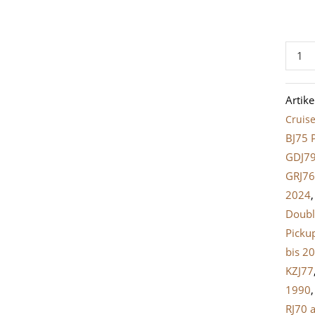
Halte
Trittb
Set
Artik
LandC
Cruise
J7
BJ75 
Meng
GDJ7
GRJ76
2024
Doubl
Picku
bis 2
KZJ77
1990
RJ70 