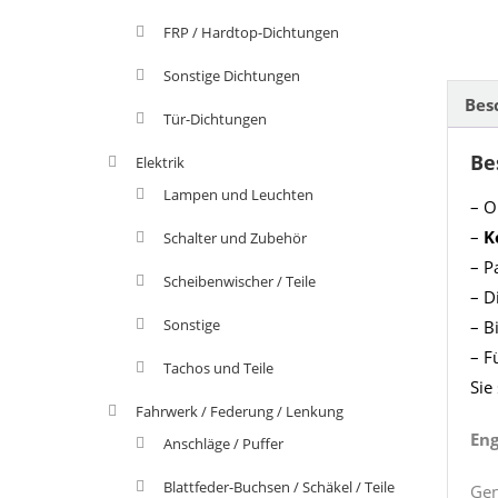
FRP / Hardtop-Dichtungen
Sonstige Dichtungen
Bes
Tür-Dichtungen
Be
Elektrik
Lampen und Leuchten
– O
–
K
Schalter und Zubehör
– P
Scheibenwischer / Teile
– D
Sonstige
– B
– F
Tachos und Teile
Sie
Fahrwerk / Federung / Lenkung
Eng
Anschläge / Puffer
Blattfeder-Buchsen / Schäkel / Teile
Gen