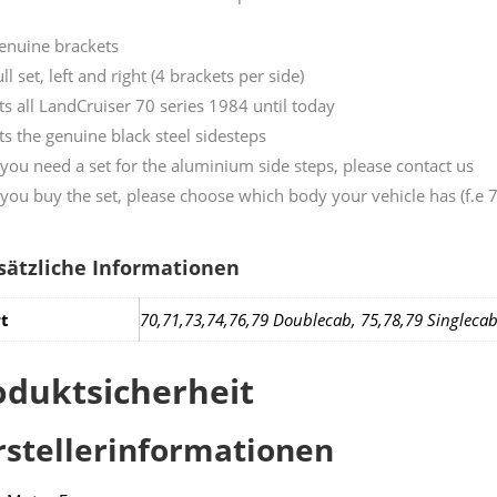
enuine brackets
ll set, left and right (4 brackets per side)
its all LandCruiser 70 series 1984 until today
its the genuine black steel sidesteps
f you need a set for the aluminium side steps, please contact us
f you buy the set, please choose which body your vehicle has (f.e 
sätzliche Informationen
t
70,71,73,74,76,79 Doublecab, 75,78,79 Singleca
oduktsicherheit
rstellerinformationen