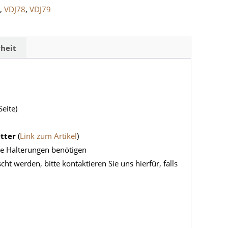
6
,
VDJ78
,
VDJ79
heit
eite)
tter
(
Link zum Artikel
)
die Halterungen benötigen
t werden, bitte kontaktieren Sie uns hierfür, falls