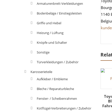
Toyot
Armaturenbrett-Verkleidungen
Bourg
Bodenbeläge / Einstiegsleisten
1140 
Belgi
Griffe und Hebel
kunde
Heizung / Lüftung
Knöpfe und Schalter
Sonstige
Rela
Türverkleidungen / Zubehör
Karosserieteile
Aufkleber / Embleme
Bleche / Reparaturbleche
Toyo
Fenster- / Scheibenrahmen
Bl
Fahre
Kotflügel-Verbreiterungen / Zubehör