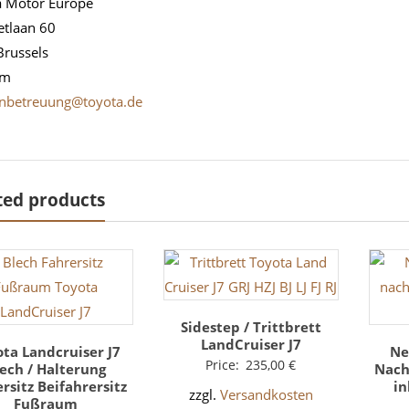
a Motor Europe
etlaan 60
Brussels
um
nbetreuung@toyota.de
ted products
Sidestep / Trittbrett
LandCruiser J7
ta Landcruiser J7
Ne
Price:
235,00
€
ech / Halterung
Nach
rsitz Beifahrersitz
in
zzgl.
Versandkosten
Fußraum