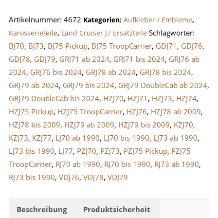
Emblem
Artikelnummer:
4672
Kategorien:
Aufkleber / Embleme
,
Toyota
Schlagwörter:
Karosserieteile
,
Land Cruiser J7 Ersatzteile
4WD
BJ70
,
BJ73
,
BJ75 Pickup
,
BJ75 TroopCarrier
,
GDJ71
,
GDJ76
,
Menge
GDJ78
,
GDJ79
,
GRJ71 ab 2024
,
GRJ71 bis 2024
,
GRJ76 ab
2024
,
GRJ76 bis 2024
,
GRJ78 ab 2024
,
GRJ78 bis 2024
,
GRJ79 ab 2024
,
GRJ79 bis 2024
,
GRJ79 DoubleCab ab 2024
,
GRJ79 DoubleCab bis 2024
,
HZJ70
,
HZJ71
,
HZJ73
,
HZJ74
,
HZJ75 Pickup
,
HZJ75 TroopCarrier
,
HZJ76
,
HZJ78 ab 2009
,
HZJ78 bis 2009
,
HZJ79 ab 2009
,
HZJ79 bis 2009
,
KZJ70
,
KZJ73
,
KZJ77
,
LJ70 ab 1990
,
LJ70 bis 1990
,
LJ73 ab 1990
,
LJ73 bis 1990
,
LJ77
,
PZJ70
,
PZJ73
,
PZJ75 Pickup
,
PZJ75
TroopCarrier
,
RJ70 ab 1990
,
RJ70 bis 1990
,
RJ73 ab 1990
,
RJ73 bis 1990
,
VDJ76
,
VDJ78
,
VDJ79
Beschreibung
Produktsicherheit