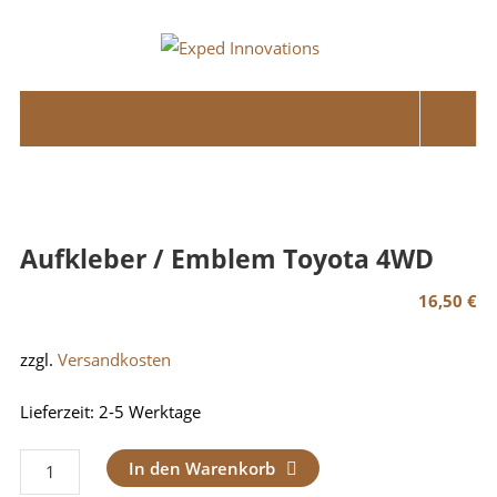
Skip
to
Exped
content
Innovations
Solutions
for
your
Overland
Aufkleber / Emblem Toyota 4WD
Adventure
16,50
€
zzgl.
Versandkosten
Lieferzeit:
2-5 Werktage
Aufkleber
In den Warenkorb
/