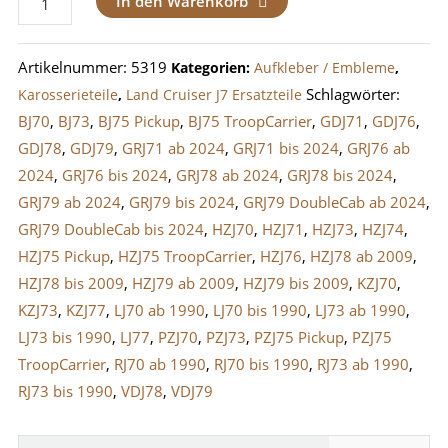
In den Warenkorb
/
Schriftzug
Artikelnummer:
5319
Kategorien:
Aufkleber / Embleme
,
Turbo
Schlagwörter:
Karosserieteile
,
Land Cruiser J7 Ersatzteile
für
BJ70
,
BJ73
,
BJ75 Pickup
,
BJ75 TroopCarrier
,
GDJ71
,
GDJ76
,
Toyota
GDJ78
,
GDJ79
,
GRJ71 ab 2024
,
GRJ71 bis 2024
,
GRJ76 ab
Land
2024
,
GRJ76 bis 2024
,
GRJ78 ab 2024
,
GRJ78 bis 2024
,
Cruiser
GRJ79 ab 2024
,
GRJ79 bis 2024
,
GRJ79 DoubleCab ab 2024
,
Menge
GRJ79 DoubleCab bis 2024
,
HZJ70
,
HZJ71
,
HZJ73
,
HZJ74
,
HZJ75 Pickup
,
HZJ75 TroopCarrier
,
HZJ76
,
HZJ78 ab 2009
,
HZJ78 bis 2009
,
HZJ79 ab 2009
,
HZJ79 bis 2009
,
KZJ70
,
KZJ73
,
KZJ77
,
LJ70 ab 1990
,
LJ70 bis 1990
,
LJ73 ab 1990
,
LJ73 bis 1990
,
LJ77
,
PZJ70
,
PZJ73
,
PZJ75 Pickup
,
PZJ75
TroopCarrier
,
RJ70 ab 1990
,
RJ70 bis 1990
,
RJ73 ab 1990
,
RJ73 bis 1990
,
VDJ78
,
VDJ79