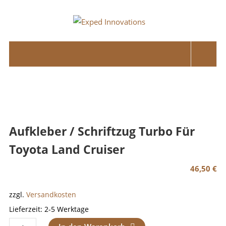
Skip
to
Exped
content
Innovations
Solutions
for
your
Overland
Adventure
Aufkleber / Schriftzug Turbo Für
Toyota Land Cruiser
46,50
€
zzgl.
Versandkosten
Lieferzeit:
2-5 Werktage
Aufkleber