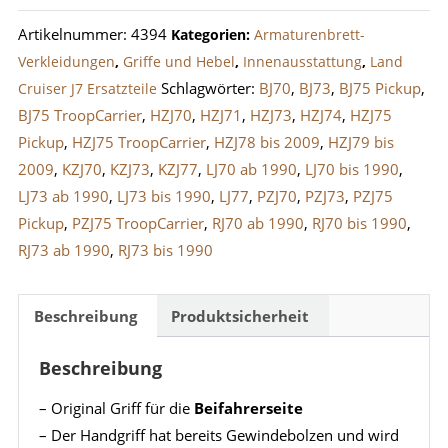
/
Artikelnummer:
4394
Kategorien:
Armaturenbrett-
Handgriff
Verkleidungen
,
Griffe und Hebel
,
Innenausstattung
,
Land
Landcruiser
Schlagwörter:
BJ70
,
BJ73
,
BJ75 Pickup
,
Cruiser J7 Ersatzteile
J7
BJ75 TroopCarrier
,
HZJ70
,
HZJ71
,
HZJ73
,
HZJ74
,
HZJ75
bis
Pickup
,
HZJ75 TroopCarrier
,
HZJ78 bis 2009
,
HZJ79 bis
2009
2009
,
KZJ70
,
KZJ73
,
KZJ77
,
LJ70 ab 1990
,
LJ70 bis 1990
,
Menge
LJ73 ab 1990
,
LJ73 bis 1990
,
LJ77
,
PZJ70
,
PZJ73
,
PZJ75
Pickup
,
PZJ75 TroopCarrier
,
RJ70 ab 1990
,
RJ70 bis 1990
,
RJ73 ab 1990
,
RJ73 bis 1990
Beschreibung
Produktsicherheit
Beschreibung
– Original Griff für die
Beifahrerseite
– Der Handgriff hat bereits Gewindebolzen und wird