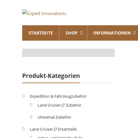
Skip
Exped
to
content
Innovations
STARTSEITE
SHOP
INFORMATIONEN
Solutions
for
your
Overland
Adventure
Produkt-Kategorien
Expedition & Fahrzeugzubehör
Land Cruiser J7 Zubehör
Universal Zubehör
Land Cruiser J7 Ersatzteile
Achse und Antriebs-Teile