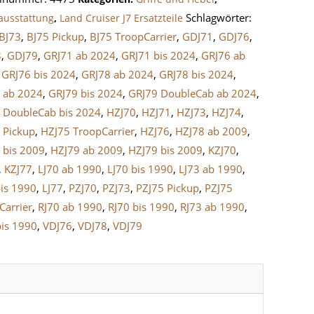
Schlagwörter:
ausstattung
,
Land Cruiser J7 Ersatzteile
BJ73
,
BJ75 Pickup
,
BJ75 TroopCarrier
,
GDJ71
,
GDJ76
,
ruiser
8
,
GDJ79
,
GRJ71 ab 2024
,
GRJ71 bis 2024
,
GRJ76 ab
,
GRJ76 bis 2024
,
GRJ78 ab 2024
,
GRJ78 bis 2024
,
 ab 2024
,
GRJ79 bis 2024
,
GRJ79 DoubleCab ab 2024
,
e
 DoubleCab bis 2024
,
HZJ70
,
HZJ71
,
HZJ73
,
HZJ74
,
 Pickup
,
HZJ75 TroopCarrier
,
HZJ76
,
HZJ78 ab 2009
,
 bis 2009
,
HZJ79 ab 2009
,
HZJ79 bis 2009
,
KZJ70
,
,
KZJ77
,
LJ70 ab 1990
,
LJ70 bis 1990
,
LJ73 ab 1990
,
bis 1990
,
LJ77
,
PZJ70
,
PZJ73
,
PZJ75 Pickup
,
PZJ75
Carrier
,
RJ70 ab 1990
,
RJ70 bis 1990
,
RJ73 ab 1990
,
bis 1990
,
VDJ76
,
VDJ78
,
VDJ79