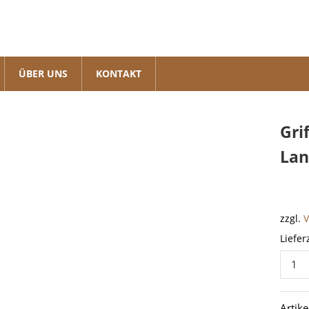
ÜBER UNS
KONTAKT
Gri
Lan
zzgl.
Liefer
Griff
/
Halteg
Artik