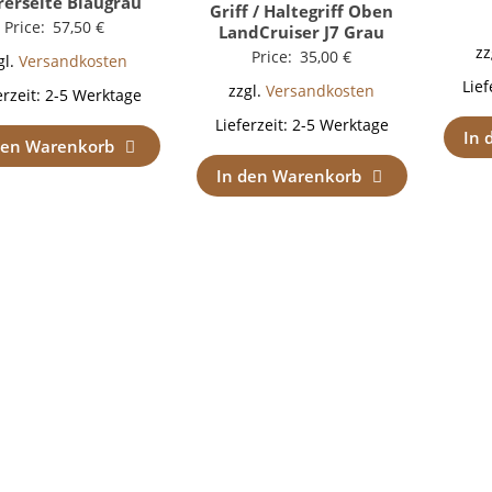
rerseite Blaugrau
Griff / Haltegriff Oben
Price:
57,50
€
LandCruiser J7 Grau
zz
Price:
35,00
€
gl.
Versandkosten
Lief
zzgl.
Versandkosten
erzeit:
2-5 Werktage
Lieferzeit:
2-5 Werktage
In 
den Warenkorb
In den Warenkorb