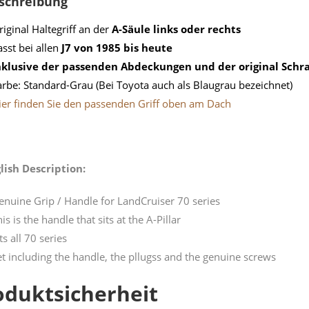
schreibung
riginal Haltegriff an der
A-Säule links oder rechts
asst bei allen
J7 von 1985 bis heute
nklusive der passenden Abdeckungen und der original Sch
arbe: Standard-Grau (Bei Toyota auch als Blaugrau bezeichnet)
ier finden Sie den passenden Griff oben am Dach
lish Description:
enuine Grip / Handle for LandCruiser 70 series
is is the handle that sits at the A-Pillar
ts all 70 series
et including the handle, the pllugss and the genuine screws
oduktsicherheit