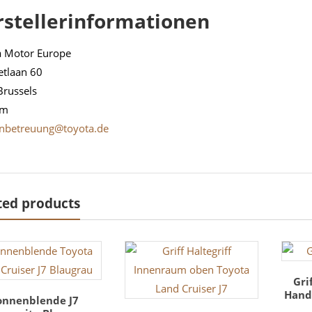
rstellerinformationen
a Motor Europe
etlaan 60
Brussels
um
nbetreuung@toyota.de
ted products
Gri
Handg
onnenblende J7