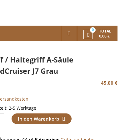
0
TOTAL
0,00 €
ff / Haltegriff A-Säule
dCruiser J7 Grau
45,00
€
Versandkosten
zeit:
2-5 Werktage
In den Warenkorb
riff
elnummer:
4473
Kategorien:
Griffe und Hebel
,