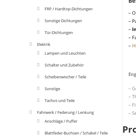
Be
FRP / Hardtop-Dichtungen
– O
Sonstige Dichtungen
– P
–
I
Tür-Dichtungen
– F
Elektrik
–
H
Lampen und Leuchten
Schalter und Zubehör
Eng
Scheibenwischer / Teile
– G
Sonstige
– Th
Tachos und Teile
– Fi
Fahrwerk / Federung / Lenkung
– S
Anschläge / Puffer
Pr
Blattfeder-Buchsen / Schäkel / Teile