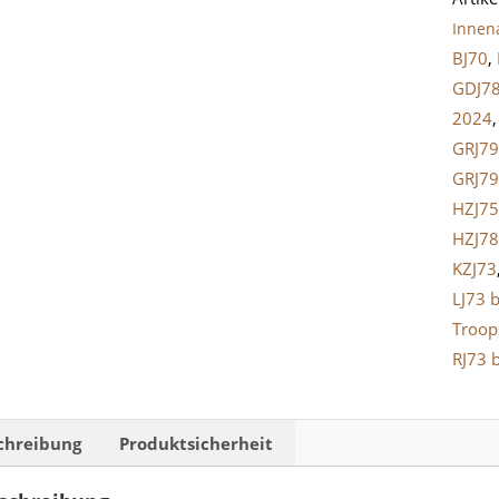
A-
Innen
Säule
BJ70
,
LandC
GDJ7
J7
2024
Grau
GRJ79
Meng
GRJ79
HZJ75
HZJ78
KZJ73
LJ73 
Troop
RJ73 
chreibung
Produktsicherheit