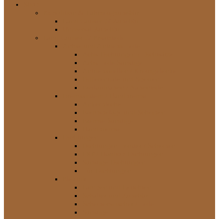
Shop
Expedition & Fahrzeugzubehör
Land Cruiser J7 Zubehör
Universal Zubehör
Land Cruiser J7 Ersatzteile
Achse und Antriebs-Teile
Achs-Dichtungen / Dichtsätze
Achs-Teile Sonstige
Antriebswellen / Kreuzgelenke
Differentiale und Sperren
Freilaufnaben / Nabenteile
Bremssystem / Handbremse
Ankerbleche
Bremsbeläge und Scheiben
Bremse Sonstige
Handbremse
Dichtungen
Dichtungen Fenster / Scheiben
FRP / Hardtop-Dichtungen
Sonstige Dichtungen
Tür-Dichtungen
Elektrik
Lampen und Leuchten
Schalter und Zubehör
Scheibenwischer / Teile
Sonstige