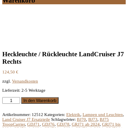
Warenkorb
Heckleuchte / Rückleuchte LandCruiser J7
Rechts
124,50
€
zzgl.
Versandkosten
Lieferzeit:
2-5 Werktage
Heckleuchte
In den Warenkorb
/
Rückleuchte
LandCruiser
Artikelnummer:
12512
Kategorien:
Elektrik
,
Lampen und Leuchten
,
J7
Land Cruiser J7 Ersatzteile
Schlagwörter:
BJ70
,
BJ73
,
BJ75
Rechts
TroopCarrier
,
GDJ71
,
GDJ76
,
GDJ78
,
GRJ71 ab 2024
,
GRJ71 bis