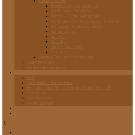
Karosserieteile
Bleche / Reparaturbleche
Aufkleber / Embleme
Fenster- / Scheibenrahmen
Kotflügel-Verbreiterungen / Zubehör
Schlösser / Schließzylinder
Schmutzfänger
Spiegel
Sonstige
Tank / Tank-Teile
Tür-Teile
Service Teile und Werkzeuge
Neue Produkte
Werkstatthandbücher
Informationen
FAQ
Technisches Know-How
Ersatzteile auf Reisen für den LandCruiser J7
Newsletter
Versandkosten
Zahlungsarten
Über uns
Kontakt
Startseite