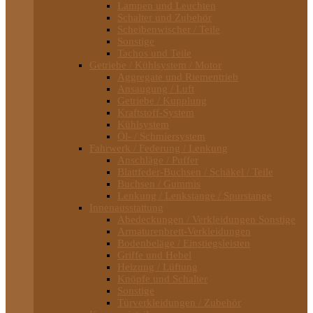
Lampen und Leuchten
Schalter und Zubehör
Scheibenwischer / Teile
Sonstige
Tachos und Teile
Getriebe / Kühlsystem / Motor
Aggregate und Riementrieb
Ansaugung / Luft
Getriebe / Kupplung
Kraftstoff-System
Kühlsystem
Öl- / Schmiersystem
Fahrwerk / Federung / Lenkung
Anschläge / Puffer
Blattfeder-Buchsen / Schäkel / Teile
Buchsen / Gummis
Lenkung / Lenkstange / Spurstange
Innenausstattung
Abedeckungen / Verkleidungen Sonstige
Armaturenbrett-Verkleidungen
Bodenbeläge / Einstiegsleisten
Griffe und Hebel
Heizung / Lüftung
Knöpfe und Schalter
Sonstige
Türverkleidungen / Zubehör