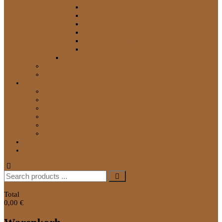
Schlösser / Schließzylinder
Schmutzfänger
Spiegel
Sonstige
Tank / Tank-Teile
Tür-Teile
Service Teile und Werkzeuge
Neue Produkte
Werkstatthandbücher
Informationen
FAQ
Technisches Know-How
Ersatzteile auf Reisen für den LandCruiser J7
Newsletter
Versandkosten
Zahlungsarten
Über uns
Kontakt
Search
for:
0
Total
0,00 €