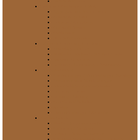
Tachos und Teile
Getriebe / Kühlsystem / Motor
Aggregate und Riementrieb
Ansaugung / Luft
Getriebe / Kupplung
Kraftstoff-System
Kühlsystem
Öl- / Schmiersystem
Fahrwerk / Federung / Lenkung
Anschläge / Puffer
Blattfeder-Buchsen / Schäkel / Teile
Buchsen / Gummis
Lenkung / Lenkstange / Spurstange
Innenausstattung
Abedeckungen / Verkleidungen Sonstige
Armaturenbrett-Verkleidungen
Bodenbeläge / Einstiegsleisten
Griffe und Hebel
Heizung / Lüftung
Knöpfe und Schalter
Sonstige
Türverkleidungen / Zubehör
Karosserieteile
Bleche / Reparaturbleche
Aufkleber / Embleme
Fenster- / Scheibenrahmen
Kotflügel-Verbreiterungen / Zubehör