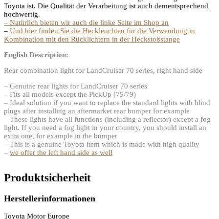
Toyota ist. Die Qualität der Verarbeitung ist auch dementsprechend
hochwertig.
– Natürlich bieten wir auch die linke Seite im Shop an
–
Und hier finden Sie die Heckleuchten für die Verwendung in
Kombination mit den Rücklichtern in der Heckstoßstange
English Description:
Rear combination light for LandCruiser 70 series, right hand side
– Genuine rear lights for LandCruiser 70 series
– Fits all models except the PickUp (75/79)
– Ideal solution if you want to replace the standard lights with blind
plugs after installing an aftermarket rear bumper for example
– These lights have all functions (including a reflector) except a fog
light. If you need a fog light in your country, you should install an
extra one, for example in the bumper
– This is a genuine Toyota item which is made with high quality
–
we offer the left hand side as well
Produktsicherheit
Herstellerinformationen
Toyota Motor Europe