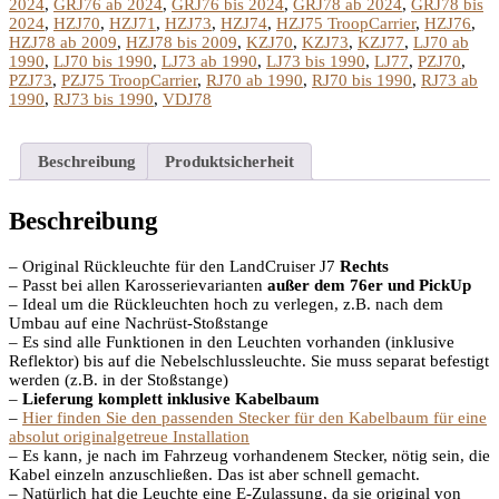
Menge
2024
,
GRJ76 ab 2024
,
GRJ76 bis 2024
,
GRJ78 ab 2024
,
GRJ78 bis
2024
,
HZJ70
,
HZJ71
,
HZJ73
,
HZJ74
,
HZJ75 TroopCarrier
,
HZJ76
,
HZJ78 ab 2009
,
HZJ78 bis 2009
,
KZJ70
,
KZJ73
,
KZJ77
,
LJ70 ab
1990
,
LJ70 bis 1990
,
LJ73 ab 1990
,
LJ73 bis 1990
,
LJ77
,
PZJ70
,
PZJ73
,
PZJ75 TroopCarrier
,
RJ70 ab 1990
,
RJ70 bis 1990
,
RJ73 ab
1990
,
RJ73 bis 1990
,
VDJ78
Beschreibung
Produktsicherheit
Beschreibung
– Original Rückleuchte für den LandCruiser J7
Rechts
– Passt bei allen Karosserievarianten
außer dem 76er und PickUp
– Ideal um die Rückleuchten hoch zu verlegen, z.B. nach dem
Umbau auf eine Nachrüst-Stoßstange
– Es sind alle Funktionen in den Leuchten vorhanden (inklusive
Reflektor) bis auf die Nebelschlussleuchte. Sie muss separat befestigt
werden (z.B. in der Stoßstange)
–
Lieferung komplett inklusive Kabelbaum
–
Hier finden Sie den passenden Stecker für den Kabelbaum für eine
absolut originalgetreue Installation
– Es kann, je nach im Fahrzeug vorhandenem Stecker, nötig sein, die
Kabel einzeln anzuschließen. Das ist aber schnell gemacht.
– Natürlich hat die Leuchte eine E-Zulassung, da sie original von