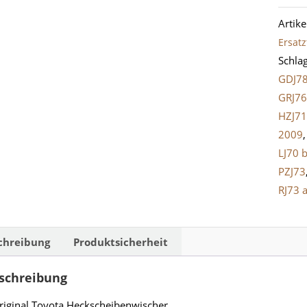
Wisch
Artik
LandC
Ersatz
J7
Schla
Meng
GDJ7
GRJ76
HZJ7
2009
LJ70 
PZJ73
RJ73 
chreibung
Produktsicherheit
schreibung
riginal Toyota Heckscheibenwischer