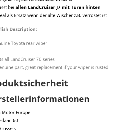
asst bei
allen LandCruiser J7 mit Türen hinten
deal als Ersatz wenn der alte Wischer z.B. verrostet ist
lish Description:
uine Toyota rear wiper
its all LandCruiser 70 series
enuine part, great replacement if your wiper is rusted
oduktsicherheit
rstellerinformationen
a Motor Europe
etlaan 60
Brussels