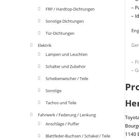
– P
FRP / Hardtop-Dichtungen
– I
Sonstige Dichtungen
Eng
Tür-Dichtungen
Gen
Elektrik
Lampen und Leuchten
– F
Schalter und Zubehör
– G
Scheibenwischer / Teile
Pr
Sonstige
He
Tachos und Teile
Fahrwerk / Federung / Lenkung
Toyot
Anschläge / Puffer
Bourg
1140 
Blattfeder-Buchsen / Schäkel / Teile