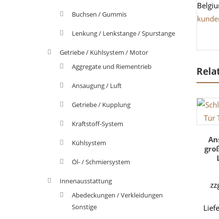
Belgi
Buchsen / Gummis
kunde
Lenkung / Lenkstange / Spurstange
Getriebe / Kühlsystem / Motor
Aggregate und Riementrieb
Rela
Ansaugung / Luft
Getriebe / Kupplung
Kraftstoff-System
An
Kühlsystem
gro
Öl- / Schmiersystem
Innenausstattung
zz
Abedeckungen / Verkleidungen
Sonstige
Lief