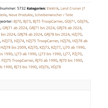
erarm
elnummer:
5732
Kategorien:
Elektrik
,
Land Cruiser J7
ruiser
teile
,
Neue Produkte
,
Scheibenwischer / Teile
gwörter:
BJ70
,
BJ73
,
BJ75 TroopCarrier
,
GDJ71
,
GDJ76
,
e
8
,
GRJ71 ab 2024
,
GRJ71 bis 2024
,
GRJ76 ab 2024
,
 bis 2024
,
GRJ78 ab 2024
,
GRJ78 bis 2024
,
HZJ70
,
1
,
HZJ73
,
HZJ74
,
HZJ75 TroopCarrier
,
HZJ76
,
HZJ78 ab
,
HZJ78 bis 2009
,
KZJ70
,
KZJ73
,
KZJ77
,
LJ70 ab 1990
,
bis 1990
,
LJ73 ab 1990
,
LJ73 bis 1990
,
LJ77
,
PZJ70
,
,
PZJ75 TroopCarrier
,
RJ70 ab 1990
,
RJ70 bis 1990
,
ab 1990
,
RJ73 bis 1990
,
VDJ76
,
VDJ78