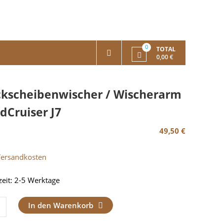
0
TOTAL
0,00 €
kscheibenwischer / Wischerarm
dCruiser J7
49,50
€
Versandkosten
zeit:
2-5 Werktage
cheibenwischer
In den Warenkorb