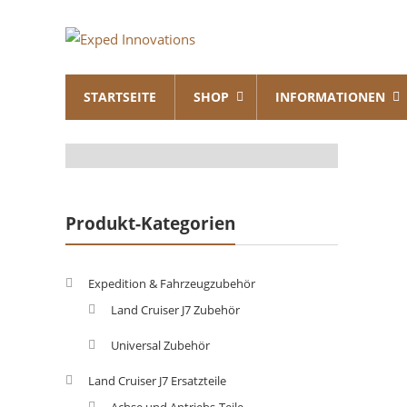
Skip
Exped
to
content
Innovations
STARTSEITE
SHOP
INFORMATIONEN
Solutions
for
your
Overland
Adventure
Produkt-Kategorien
Expedition & Fahrzeugzubehör
Land Cruiser J7 Zubehör
Universal Zubehör
Land Cruiser J7 Ersatzteile
Achse und Antriebs-Teile