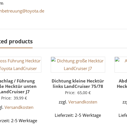
um
nbetreuung@toyota.de
ted products
schlag / Führung
Dichtung kleine Hecktür
Abd
ße Hecktür unten
links LandCruiser 75/78
Heck
LandCruiser J7
Price:
65,00
€
Price:
39,99
€
zzgl.
Versandkosten
zz
gl.
Versandkosten
Lieferzeit:
2-5 Werktage
Lief
erzeit:
2-5 Werktage