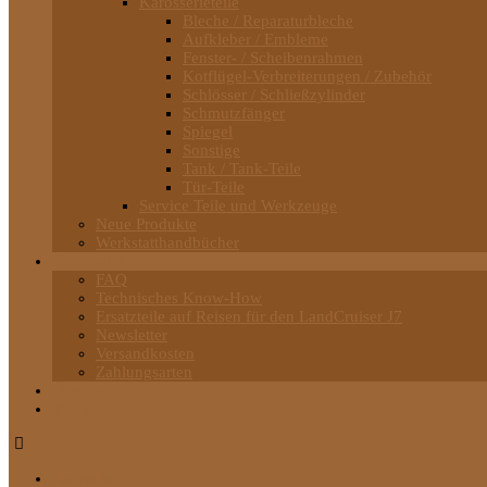
Karosserieteile
Bleche / Reparaturbleche
Aufkleber / Embleme
Fenster- / Scheibenrahmen
Kotflügel-Verbreiterungen / Zubehör
Schlösser / Schließzylinder
Schmutzfänger
Spiegel
Sonstige
Tank / Tank-Teile
Tür-Teile
Service Teile und Werkzeuge
Neue Produkte
Werkstatthandbücher
Informationen
FAQ
Technisches Know-How
Ersatzteile auf Reisen für den LandCruiser J7
Newsletter
Versandkosten
Zahlungsarten
Über uns
Kontakt
Startseite