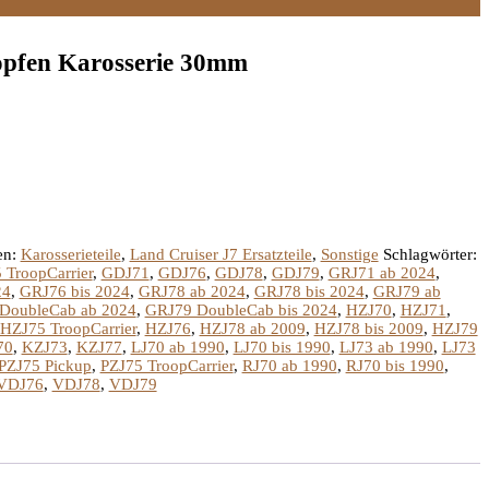
pfen Karosserie 30mm
en:
Karosserieteile
,
Land Cruiser J7 Ersatzteile
,
Sonstige
Schlagwörter:
 TroopCarrier
,
GDJ71
,
GDJ76
,
GDJ78
,
GDJ79
,
GRJ71 ab 2024
,
24
,
GRJ76 bis 2024
,
GRJ78 ab 2024
,
GRJ78 bis 2024
,
GRJ79 ab
DoubleCab ab 2024
,
GRJ79 DoubleCab bis 2024
,
HZJ70
,
HZJ71
,
HZJ75 TroopCarrier
,
HZJ76
,
HZJ78 ab 2009
,
HZJ78 bis 2009
,
HZJ79
70
,
KZJ73
,
KZJ77
,
LJ70 ab 1990
,
LJ70 bis 1990
,
LJ73 ab 1990
,
LJ73
PZJ75 Pickup
,
PZJ75 TroopCarrier
,
RJ70 ab 1990
,
RJ70 bis 1990
,
VDJ76
,
VDJ78
,
VDJ79