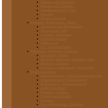
Lampen und Leuchten
Schalter und Zubehör
Scheibenwischer / Teile
Sonstige
Tachos und Teile
Getriebe / Kühlsystem / Motor
Aggregate und Riementrieb
Ansaugung / Luft
Getriebe / Kupplung
Kraftstoff-System
Kühlsystem
Öl- / Schmiersystem
Fahrwerk / Federung / Lenkung
Anschläge / Puffer
Blattfeder-Buchsen / Schäkel / Teile
Buchsen / Gummis
Lenkung / Lenkstange / Spurstange
Innenausstattung
Abedeckungen / Verkleidungen Sonstige
Armaturenbrett-Verkleidungen
Bodenbeläge / Einstiegsleisten
Griffe und Hebel
Heizung / Lüftung
Knöpfe und Schalter
Sonstige
Türverkleidungen / Zubehör