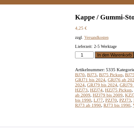
Kappe / Gummi-Sto
4,25
€
zzgl.
Versandkosten
Lieferzeit:
2-5 Werktage
Kappe
In den Warenkorb
/
Gummi-
Stopfen
Artikelnummer:
5335
Kategori
Karosserie
BJ70
,
BJ73
,
BJ75 Pickup
,
BJ75
30mm
GRJ71 bis 2024
,
GRJ76 ab 20
Menge
2024
,
GRJ79 bis 2024
,
GRJ79 
HZJ73
,
HZJ74
,
HZJ75 Pickup
,
ab 2009
,
HZJ79 bis 2009
,
KZJ
bis 1990
,
LJ77
,
PZJ70
,
PZJ73
,
RJ73 ab 1990
,
RJ73 bis 1990
,