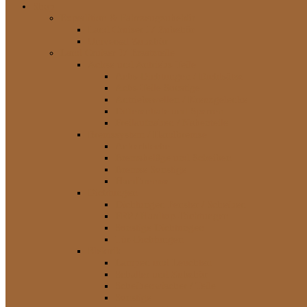
Shop
Expedition & Fahrzeugzubehör
Land Cruiser J7 Zubehör
Universal Zubehör
Land Cruiser J7 Ersatzteile
Achse und Antriebs-Teile
Achs-Dichtungen / Dichtsätze
Achs-Teile Sonstige
Antriebswellen / Kreuzgelenke
Differentiale und Sperren
Freilaufnaben / Nabenteile
Bremssystem / Handbremse
Ankerbleche
Bremsbeläge und Scheiben
Bremse Sonstige
Handbremse
Dichtungen
Dichtungen Fenster / Scheiben
FRP / Hardtop-Dichtungen
Sonstige Dichtungen
Tür-Dichtungen
Elektrik
Lampen und Leuchten
Schalter und Zubehör
Scheibenwischer / Teile
Sonstige