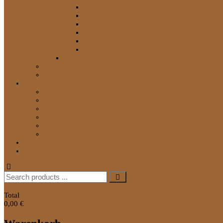
Schlösser / Schließzylinder
Schmutzfänger
Spiegel
Sonstige
Tank / Tank-Teile
Tür-Teile
Service Teile und Werkzeuge
Neue Produkte
Werkstatthandbücher
Informationen
FAQ
Technisches Know-How
Ersatzteile auf Reisen für den LandCruiser J7
Newsletter
Versandkosten
Zahlungsarten
Über uns
Kontakt
Search
for:
0
Total
0,00 €