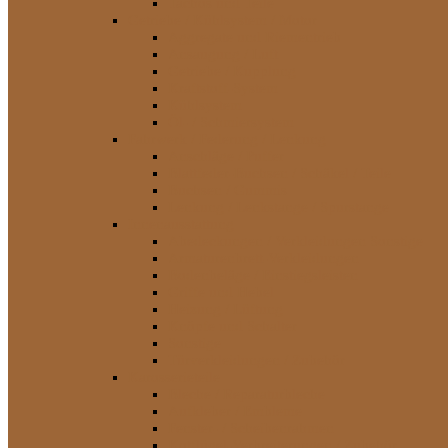
Tachos und Teile
Getriebe / Kühlsystem / Motor
Aggregate und Riementrieb
Ansaugung / Luft
Getriebe / Kupplung
Kraftstoff-System
Kühlsystem
Öl- / Schmiersystem
Fahrwerk / Federung / Lenkung
Anschläge / Puffer
Blattfeder-Buchsen / Schäkel / Teile
Buchsen / Gummis
Lenkung / Lenkstange / Spurstange
Innenausstattung
Abedeckungen / Verkleidungen Sonstige
Armaturenbrett-Verkleidungen
Bodenbeläge / Einstiegsleisten
Griffe und Hebel
Heizung / Lüftung
Knöpfe und Schalter
Sonstige
Türverkleidungen / Zubehör
Karosserieteile
Bleche / Reparaturbleche
Aufkleber / Embleme
Fenster- / Scheibenrahmen
Kotflügel-Verbreiterungen / Zubehör