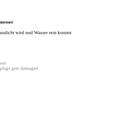
messer
r undicht wird und Wasser rein kommt
iser
r plugs gets damaged