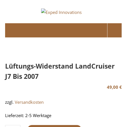
Skip
to
Exped
content
Innovations
Solutions
for
your
Overland
Lüftungs-Widerstand LandCruiser
Adventure
J7 Bis 2007
49,00
€
zzgl.
Versandkosten
Lieferzeit:
2-5 Werktage