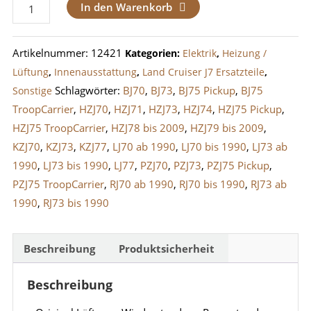
Lüftungs-
In den Warenkorb
Widerstand
LandCruiser
Artikelnummer:
12421
Kategorien:
Elektrik
,
Heizung /
J7
Lüftung
,
Innenausstattung
,
Land Cruiser J7 Ersatzteile
,
bis
Schlagwörter:
BJ70
,
BJ73
,
BJ75 Pickup
,
BJ75
Sonstige
2007
TroopCarrier
,
HZJ70
,
HZJ71
,
HZJ73
,
HZJ74
,
HZJ75 Pickup
,
Menge
HZJ75 TroopCarrier
,
HZJ78 bis 2009
,
HZJ79 bis 2009
,
KZJ70
,
KZJ73
,
KZJ77
,
LJ70 ab 1990
,
LJ70 bis 1990
,
LJ73 ab
1990
,
LJ73 bis 1990
,
LJ77
,
PZJ70
,
PZJ73
,
PZJ75 Pickup
,
PZJ75 TroopCarrier
,
RJ70 ab 1990
,
RJ70 bis 1990
,
RJ73 ab
1990
,
RJ73 bis 1990
Beschreibung
Produktsicherheit
Beschreibung