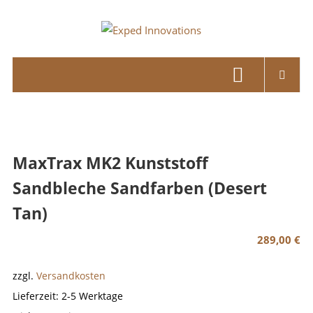
Skip
to
Exped
content
Innovations
Solutions
for
your
Overland
MaxTrax MK2 Kunststoff
Adventure
Sandbleche Sandfarben (Desert
Tan)
289,00
€
zzgl.
Versandkosten
Lieferzeit:
2-5 Werktage