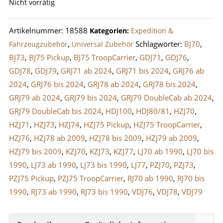
Nicht vorrätig
Artikelnummer:
18588
Kategorien:
Expedition &
Schlagwörter:
BJ70
,
Fahrzeugzubehör
,
Universal Zubehör
BJ73
,
BJ75 Pickup
,
BJ75 TroopCarrier
,
GDJ71
,
GDJ76
,
GDJ78
,
GDJ79
,
GRJ71 ab 2024
,
GRJ71 bis 2024
,
GRJ76 ab
2024
,
GRJ76 bis 2024
,
GRJ78 ab 2024
,
GRJ78 bis 2024
,
GRJ79 ab 2024
,
GRJ79 bis 2024
,
GRJ79 DoubleCab ab 2024
,
GRJ79 DoubleCab bis 2024
,
HDJ100
,
HDJ80/81
,
HZJ70
,
HZJ71
,
HZJ73
,
HZJ74
,
HZJ75 Pickup
,
HZJ75 TroopCarrier
,
HZJ76
,
HZJ78 ab 2009
,
HZJ78 bis 2009
,
HZJ79 ab 2009
,
HZJ79 bis 2009
,
KZJ70
,
KZJ73
,
KZJ77
,
LJ70 ab 1990
,
LJ70 bis
1990
,
LJ73 ab 1990
,
LJ73 bis 1990
,
LJ77
,
PZJ70
,
PZJ73
,
PZJ75 Pickup
,
PZJ75 TroopCarrier
,
RJ70 ab 1990
,
RJ70 bis
1990
,
RJ73 ab 1990
,
RJ73 bis 1990
,
VDJ76
,
VDJ78
,
VDJ79