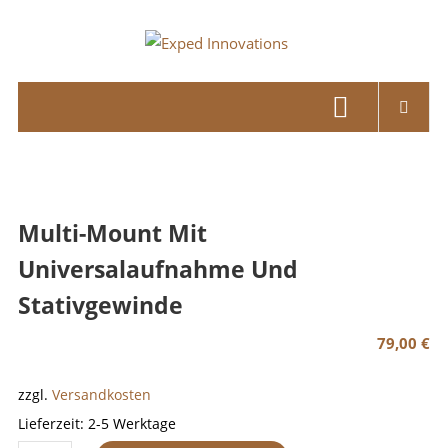
Skip
to
Exped
content
Innovations
Solutions
for
your
Overland
Multi-Mount Mit
Adventure
Universalaufnahme Und
Stativgewinde
79,00
€
zzgl.
Versandkosten
Lieferzeit:
2-5 Werktage