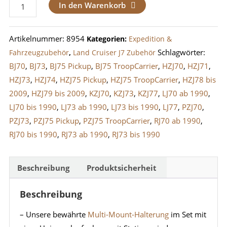
Multi-
In den Warenkorb
Mount
mit
Artikelnummer:
8954
Kategorien:
Expedition &
Universalaufnahme
Schlagwörter:
Fahrzeugzubehör
,
Land Cruiser J7 Zubehör
und
BJ70
,
BJ73
,
BJ75 Pickup
,
BJ75 TroopCarrier
,
HZJ70
,
HZJ71
,
Stativgewinde
HZJ73
,
HZJ74
,
HZJ75 Pickup
,
HZJ75 TroopCarrier
,
HZJ78 bis
Menge
2009
,
HZJ79 bis 2009
,
KZJ70
,
KZJ73
,
KZJ77
,
LJ70 ab 1990
,
LJ70 bis 1990
,
LJ73 ab 1990
,
LJ73 bis 1990
,
LJ77
,
PZJ70
,
PZJ73
,
PZJ75 Pickup
,
PZJ75 TroopCarrier
,
RJ70 ab 1990
,
RJ70 bis 1990
,
RJ73 ab 1990
,
RJ73 bis 1990
Beschreibung
Produktsicherheit
Beschreibung
– Unsere bewährte
Multi-Mount-Halterung
im Set mit