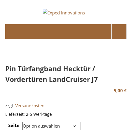
Skip
to
Exped
content
Innovations
Solutions
for
your
Overland
Pin Türfangband Hecktür /
Adventure
Vordertüren LandCruiser J7
5,00
€
zzgl.
Versandkosten
Lieferzeit:
2-5 Werktage
Seite