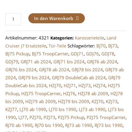
Pin
In den Warenkorb
Türfangband
Hecktür
Artikelnummer:
4321
Kategorien:
Karosserieteile
,
Land
/
Schlagwörter:
BJ70
,
BJ73
,
Cruiser J7 Ersatzteile
,
Tür-Teile
Vordertüren
BJ75 Pickup
,
BJ75 TroopCarrier
,
GDJ71
,
GDJ76
,
GDJ78
,
LandCruiser
GDJ79
,
GRJ71 ab 2024
,
GRJ71 bis 2024
,
GRJ76 ab 2024
,
J7
GRJ76 bis 2024
,
GRJ78 ab 2024
,
GRJ78 bis 2024
,
GRJ79 ab
Menge
2024
,
GRJ79 bis 2024
,
GRJ79 DoubleCab ab 2024
,
GRJ79
DoubleCab bis 2024
,
HZJ70
,
HZJ71
,
HZJ73
,
HZJ74
,
HZJ75
Pickup
,
HZJ75 TroopCarrier
,
HZJ76
,
HZJ78 ab 2009
,
HZJ78
bis 2009
,
HZJ79 ab 2009
,
HZJ79 bis 2009
,
KZJ70
,
KZJ73
,
KZJ77
,
LJ70 ab 1990
,
LJ70 bis 1990
,
LJ73 ab 1990
,
LJ73 bis
1990
,
LJ77
,
PZJ70
,
PZJ73
,
PZJ75 Pickup
,
PZJ75 TroopCarrier
,
RJ70 ab 1990
,
RJ70 bis 1990
,
RJ73 ab 1990
,
RJ73 bis 1990
,