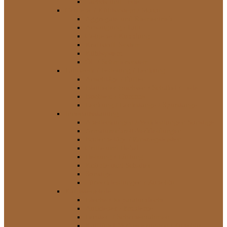
Tachos und Teile
Getriebe / Kühlsystem / Motor
Aggregate und Riementrieb
Ansaugung / Luft
Getriebe / Kupplung
Kraftstoff-System
Kühlsystem
Öl- / Schmiersystem
Fahrwerk / Federung / Lenkung
Anschläge / Puffer
Blattfeder-Buchsen / Schäkel / Teile
Buchsen / Gummis
Lenkung / Lenkstange / Spurstange
Innenausstattung
Abedeckungen / Verkleidungen Sonstige
Armaturenbrett-Verkleidungen
Bodenbeläge / Einstiegsleisten
Griffe und Hebel
Heizung / Lüftung
Knöpfe und Schalter
Sonstige
Türverkleidungen / Zubehör
Karosserieteile
Bleche / Reparaturbleche
Aufkleber / Embleme
Fenster- / Scheibenrahmen
Kotflügel-Verbreiterungen / Zubehör