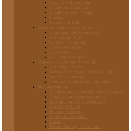
Lampen und Leuchten
Schalter und Zubehör
Scheibenwischer / Teile
Sonstige
Tachos und Teile
Getriebe / Kühlsystem / Motor
Aggregate und Riementrieb
Ansaugung / Luft
Getriebe / Kupplung
Kraftstoff-System
Kühlsystem
Öl- / Schmiersystem
Fahrwerk / Federung / Lenkung
Anschläge / Puffer
Blattfeder-Buchsen / Schäkel / Teile
Buchsen / Gummis
Lenkung / Lenkstange / Spurstange
Innenausstattung
Abedeckungen / Verkleidungen Sonstige
Armaturenbrett-Verkleidungen
Bodenbeläge / Einstiegsleisten
Griffe und Hebel
Heizung / Lüftung
Knöpfe und Schalter
Sonstige
Türverkleidungen / Zubehör