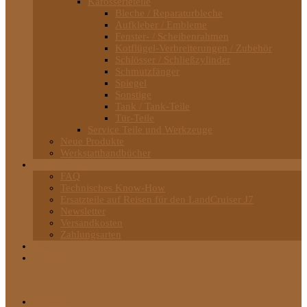
Karosserieteile
Bleche / Reparaturbleche
Aufkleber / Embleme
Fenster- / Scheibenrahmen
Kotflügel-Verbreiterungen / Zubehör
Schlösser / Schließzylinder
Schmutzfänger
Spiegel
Sonstige
Tank / Tank-Teile
Tür-Teile
Service Teile und Werkzeuge
Neue Produkte
Werkstatthandbücher
Informationen
FAQ
Technisches Know-How
Ersatzteile auf Reisen für den LandCruiser J7
Newsletter
Versandkosten
Zahlungsarten
Über uns
Kontakt
Startseite