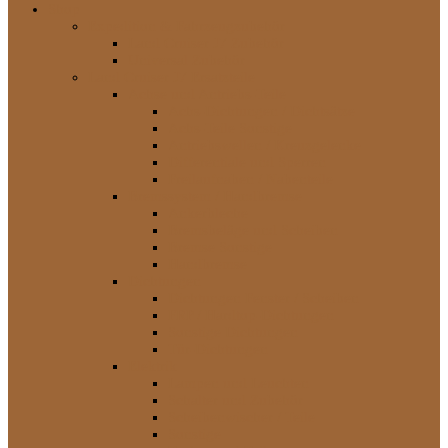
Shop
Expedition & Fahrzeugzubehör
Land Cruiser J7 Zubehör
Universal Zubehör
Land Cruiser J7 Ersatzteile
Achse und Antriebs-Teile
Achs-Dichtungen / Dichtsätze
Achs-Teile Sonstige
Antriebswellen / Kreuzgelenke
Differentiale und Sperren
Freilaufnaben / Nabenteile
Bremssystem / Handbremse
Ankerbleche
Bremsbeläge und Scheiben
Bremse Sonstige
Handbremse
Dichtungen
Dichtungen Fenster / Scheiben
FRP / Hardtop-Dichtungen
Sonstige Dichtungen
Tür-Dichtungen
Elektrik
Lampen und Leuchten
Schalter und Zubehör
Scheibenwischer / Teile
Sonstige