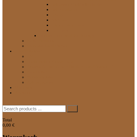
Schlösser / Schließzylinder
Schmutzfänger
Spiegel
Sonstige
Tank / Tank-Teile
Tür-Teile
Service Teile und Werkzeuge
Neue Produkte
Werkstatthandbücher
Informationen
FAQ
Technisches Know-How
Ersatzteile auf Reisen für den LandCruiser J7
Newsletter
Versandkosten
Zahlungsarten
Über uns
Kontakt
Search
for:
0
Total
0,00 €