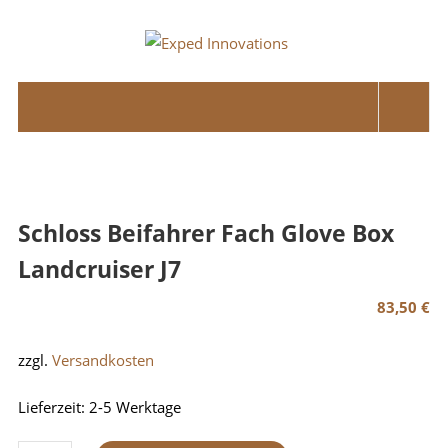
Skip
to
Exped
content
Innovations
Solutions
for
your
Overland
Schloss Beifahrer Fach Glove Box
Adventure
Landcruiser J7
83,50
€
zzgl.
Versandkosten
Lieferzeit:
2-5 Werktage