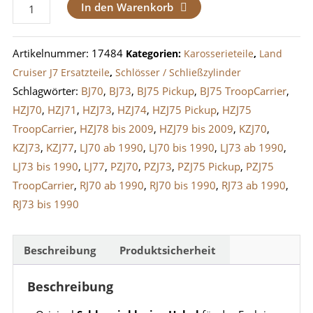
Schloss
In den Warenkorb
Beifahrer
Fach
Artikelnummer:
17484
Kategorien:
Karosserieteile
,
Land
Glove
Cruiser J7 Ersatzteile
,
Schlösser / Schließzylinder
Box
Schlagwörter:
BJ70
,
BJ73
,
BJ75 Pickup
,
BJ75 TroopCarrier
,
Landcruiser
HZJ70
,
HZJ71
,
HZJ73
,
HZJ74
,
HZJ75 Pickup
,
HZJ75
J7
TroopCarrier
,
HZJ78 bis 2009
,
HZJ79 bis 2009
,
KZJ70
,
Menge
KZJ73
,
KZJ77
,
LJ70 ab 1990
,
LJ70 bis 1990
,
LJ73 ab 1990
,
LJ73 bis 1990
,
LJ77
,
PZJ70
,
PZJ73
,
PZJ75 Pickup
,
PZJ75
TroopCarrier
,
RJ70 ab 1990
,
RJ70 bis 1990
,
RJ73 ab 1990
,
RJ73 bis 1990
Beschreibung
Produktsicherheit
Beschreibung