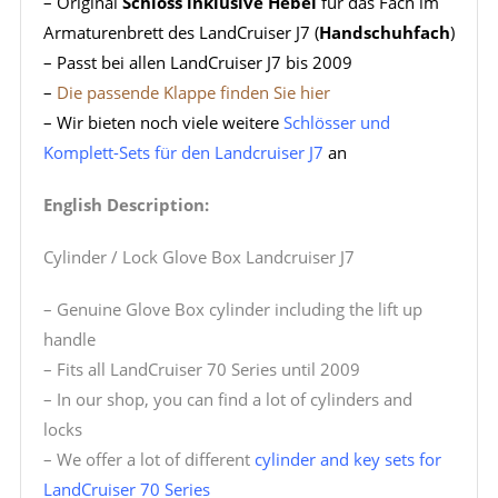
– Original
Schloss inklusive Hebel
für das Fach im
Armaturenbrett des LandCruiser J7 (
Handschuhfach
)
– Passt bei allen LandCruiser J7 bis 2009
–
Die passende Klappe finden Sie hier
– Wir bieten noch viele weitere
Schlösser und
Komplett-Sets für den Landcruiser J7
an
English Description:
Cylinder / Lock Glove Box Landcruiser J7
– Genuine Glove Box cylinder including the lift up
handle
– Fits all LandCruiser 70 Series until 2009
– In our shop, you can find a lot of cylinders and
locks
– We offer a lot of different
cylinder and key sets for
LandCruiser 70 Series