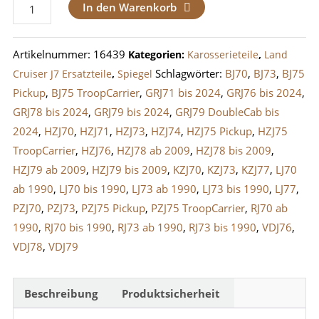
Außenspiegel
In den Warenkorb
Fahrerseite
/
Artikelnummer:
16439
Kategorien:
Karosserieteile
,
Land
Links
Schlagwörter:
BJ70
,
BJ73
,
BJ75
Cruiser J7 Ersatzteile
,
Spiegel
LandCruiser
Pickup
,
BJ75 TroopCarrier
,
GRJ71 bis 2024
,
GRJ76 bis 2024
,
J7
GRJ78 bis 2024
,
GRJ79 bis 2024
,
GRJ79 DoubleCab bis
Menge
2024
,
HZJ70
,
HZJ71
,
HZJ73
,
HZJ74
,
HZJ75 Pickup
,
HZJ75
TroopCarrier
,
HZJ76
,
HZJ78 ab 2009
,
HZJ78 bis 2009
,
HZJ79 ab 2009
,
HZJ79 bis 2009
,
KZJ70
,
KZJ73
,
KZJ77
,
LJ70
ab 1990
,
LJ70 bis 1990
,
LJ73 ab 1990
,
LJ73 bis 1990
,
LJ77
,
PZJ70
,
PZJ73
,
PZJ75 Pickup
,
PZJ75 TroopCarrier
,
RJ70 ab
1990
,
RJ70 bis 1990
,
RJ73 ab 1990
,
RJ73 bis 1990
,
VDJ76
,
VDJ78
,
VDJ79
Beschreibung
Produktsicherheit