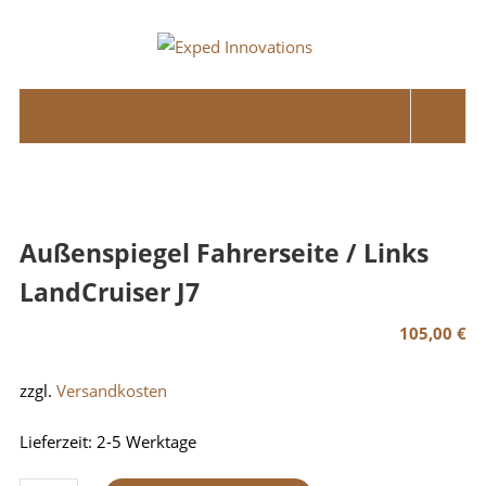
Skip
to
Exped
content
Innovations
Solutions
for
your
Overland
Außenspiegel Fahrerseite / Links
Adventure
LandCruiser J7
105,00
€
zzgl.
Versandkosten
Lieferzeit:
2-5 Werktage