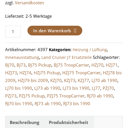
zzgl.
Versandkosten
Lieferzeit:
2-5 Werktage
Auslass
In den Warenkorb
Lüftung
/
Artikelnummer:
4397
Kategorien:
Heizung / Lüftung
,
Lüftungsdüse
Schlagwörter:
Innenausstattung
,
Land Cruiser J7 Ersatzteile
rechts
BJ70
,
BJ73
,
BJ75 Pickup
,
BJ75 TroopCarrier
,
HZJ70
,
HZJ71
,
LandCruiser
HZJ73
,
HZJ74
,
HZJ75 Pickup
,
HZJ75 TroopCarrier
,
HZJ78 bis
J7
2009
,
HZJ79 bis 2009
,
KZJ70
,
KZJ73
,
KZJ77
,
LJ70 ab 1990
,
bis
LJ70 bis 1990
,
LJ73 ab 1990
,
LJ73 bis 1990
,
LJ77
,
PZJ70
,
2009
PZJ73
,
PZJ75 Pickup
,
PZJ75 TroopCarrier
,
RJ70 ab 1990
,
Menge
RJ70 bis 1990
,
RJ73 ab 1990
,
RJ73 bis 1990
Beschreibung
Produktsicherheit