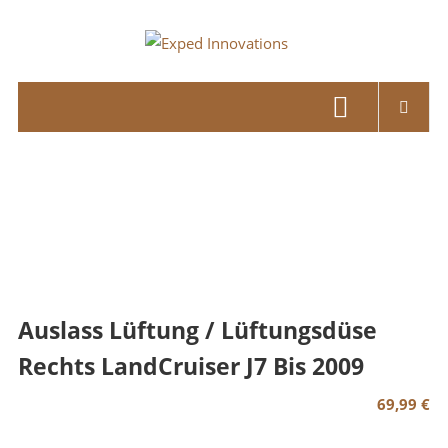
Skip
to
Exped
content
Innovations
Solutions
for
your
Overland
Adventure
Auslass Lüftung / Lüftungsdüse
Rechts LandCruiser J7 Bis 2009
69,99
€