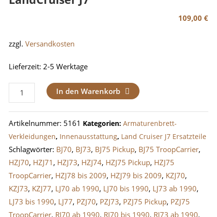
109,00
€
zzgl.
Versandkosten
Lieferzeit:
2-5 Werktage
Beifahrer
In den Warenkorb
Handschuhfach
Fach
Artikelnummer:
5161
Kategorien:
Armaturenbrett-
LandCruiser
Verkleidungen
,
Innenausstattung
,
Land Cruiser J7 Ersatzteile
J7
Schlagwörter:
BJ70
,
BJ73
,
BJ75 Pickup
,
BJ75 TroopCarrier
,
Menge
HZJ70
,
HZJ71
,
HZJ73
,
HZJ74
,
HZJ75 Pickup
,
HZJ75
TroopCarrier
,
HZJ78 bis 2009
,
HZJ79 bis 2009
,
KZJ70
,
KZJ73
,
KZJ77
,
LJ70 ab 1990
,
LJ70 bis 1990
,
LJ73 ab 1990
,
LJ73 bis 1990
,
LJ77
,
PZJ70
,
PZJ73
,
PZJ75 Pickup
,
PZJ75
TroopCarrier
,
RJ70 ab 1990
,
RJ70 bis 1990
,
RJ73 ab 1990
,