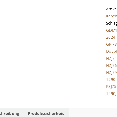
Stopf
Artik
Heckt
Kaross
/
Schla
Vorde
GDJ7
für
2024
23m
GRJ78
Löche
Doubl
Meng
HZJ7
HZJ7
HZJ79
1990
PZJ75
1990
chreibung
Produktsicherheit