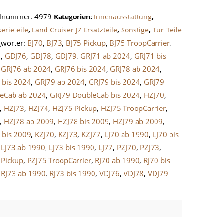
en
elnummer:
4979
Kategorien:
Innenausstattung
,
ür
erieteile
,
Land Cruiser J7 Ersatzteile
,
Sonstige
,
Tür-Teile
gwörter:
BJ70
,
BJ73
,
BJ75 Pickup
,
BJ75 TroopCarrier
,
rtüren
1
,
GDJ76
,
GDJ78
,
GDJ79
,
GRJ71 ab 2024
,
GRJ71 bis
,
GRJ76 ab 2024
,
GRJ76 bis 2024
,
GRJ78 ab 2024
,
m
 bis 2024
,
GRJ79 ab 2024
,
GRJ79 bis 2024
,
GRJ79
r
eCab ab 2024
,
GRJ79 DoubleCab bis 2024
,
HZJ70
,
e
1
,
HZJ73
,
HZJ74
,
HZJ75 Pickup
,
HZJ75 TroopCarrier
,
6
,
HZJ78 ab 2009
,
HZJ78 bis 2009
,
HZJ79 ab 2009
,
 bis 2009
,
KZJ70
,
KZJ73
,
KZJ77
,
LJ70 ab 1990
,
LJ70 bis
,
LJ73 ab 1990
,
LJ73 bis 1990
,
LJ77
,
PZJ70
,
PZJ73
,
 Pickup
,
PZJ75 TroopCarrier
,
RJ70 ab 1990
,
RJ70 bis
,
RJ73 ab 1990
,
RJ73 bis 1990
,
VDJ76
,
VDJ78
,
VDJ79