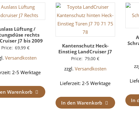
uslass Lüftung /
tungsdüse rechts
A
Cruiser J7 bis 2009
Schr
Kantenschutz Heck-
Price:
69,99
€
Einstieg LandCruiser J7
gl.
Versandkosten
Price:
79,00
€
zz
zzgl.
Versandkosten
erzeit:
2-5 Werktage
Lief
Lieferzeit:
2-5 Werktage
den Warenkorb
In 
In den Warenkorb