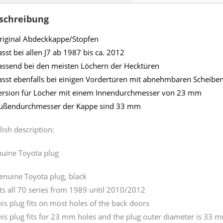
schreibung
riginal Abdeckkappe/Stopfen
asst bei allen J7 ab 1987 bis ca. 2012
assend bei den meisten Löchern der Hecktüren
asst ebenfalls bei einigen Vordertüren mit abnehmbaren Scheib
ersion für Löcher mit einem Innendurchmesser von 23 mm
ußendurchmesser der Kappe sind 33 mm
lish description:
uine Toyota plug
enuine Toyota plug, black
its all 70 series from 1989 until 2010/2012
his plug fits on most holes of the back doors
his plug fits for 23 mm holes and the plug outer diameter is 33 