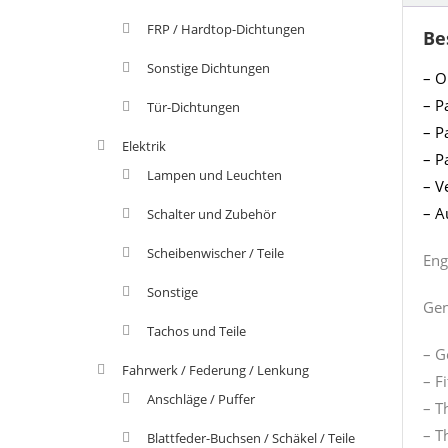
FRP / Hardtop-Dichtungen
Be
Sonstige Dichtungen
– O
– P
Tür-Dichtungen
– P
Elektrik
– P
Lampen und Leuchten
– V
– A
Schalter und Zubehör
Scheibenwischer / Teile
Eng
Sonstige
Gen
Tachos und Teile
– G
Fahrwerk / Federung / Lenkung
– F
Anschläge / Puffer
– T
– T
Blattfeder-Buchsen / Schäkel / Teile