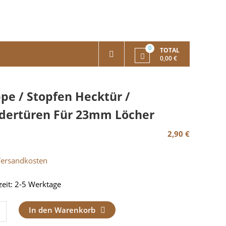
0
TOTAL
0,00 €
pe / Stopfen Hecktür /
dertüren Für 23mm Löcher
2,90
€
Versandkosten
zeit:
2-5 Werktage
e
In den Warenkorb