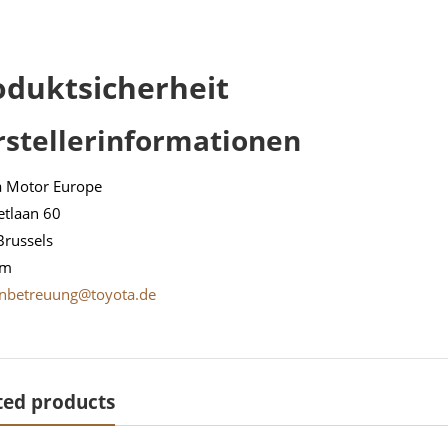
oduktsicherheit
rstellerinformationen
a Motor Europe
etlaan 60
Brussels
um
nbetreuung@toyota.de
ted products