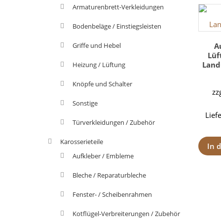
Armaturenbrett-Verkleidungen
Bodenbeläge / Einstiegsleisten
Griffe und Hebel
A
Lüf
Land
Heizung / Lüftung
Knöpfe und Schalter
zz
Sonstige
Lief
Türverkleidungen / Zubehör
Karosserieteile
In 
Aufkleber / Embleme
Bleche / Reparaturbleche
Fenster- / Scheibenrahmen
Kotflügel-Verbreiterungen / Zubehör