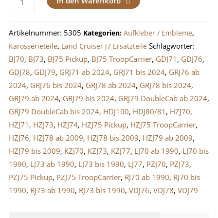
In den Warenkorb
Aufkleber
/
Artikelnummer:
5305
Kategorien:
Aufkleber / Embleme
,
Buchstaben
Schlagwörter:
Karosserieteile
,
Land Cruiser J7 Ersatzteile
/
BJ70
,
BJ73
,
BJ75 Pickup
,
BJ75 TroopCarrier
,
GDJ71
,
GDJ76
,
Schriftzug
GDJ78
,
GDJ79
,
GRJ71 ab 2024
,
GRJ71 bis 2024
,
GRJ76 ab
Silber
2024
,
GRJ76 bis 2024
,
GRJ78 ab 2024
,
GRJ78 bis 2024
,
Menge
GRJ79 ab 2024
,
GRJ79 bis 2024
,
GRJ79 DoubleCab ab 2024
,
GRJ79 DoubleCab bis 2024
,
HDJ100
,
HDJ80/81
,
HZJ70
,
HZJ71
,
HZJ73
,
HZJ74
,
HZJ75 Pickup
,
HZJ75 TroopCarrier
,
HZJ76
,
HZJ78 ab 2009
,
HZJ78 bis 2009
,
HZJ79 ab 2009
,
HZJ79 bis 2009
,
KZJ70
,
KZJ73
,
KZJ77
,
LJ70 ab 1990
,
LJ70 bis
1990
,
LJ73 ab 1990
,
LJ73 bis 1990
,
LJ77
,
PZJ70
,
PZJ73
,
PZJ75 Pickup
,
PZJ75 TroopCarrier
,
RJ70 ab 1990
,
RJ70 bis
1990
,
RJ73 ab 1990
,
RJ73 bis 1990
,
VDJ76
,
VDJ78
,
VDJ79