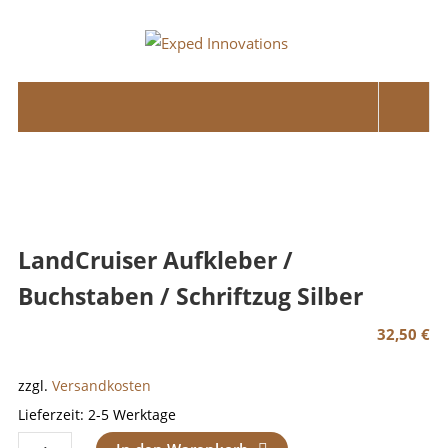
Skip
to
Exped
content
Innovations
Solutions
for
your
Overland
Adventure
LandCruiser Aufkleber /
Buchstaben / Schriftzug Silber
32,50
€
zzgl.
Versandkosten
Lieferzeit:
2-5 Werktage
LandCruiser