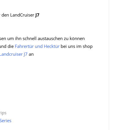
 den LandCruiser
J7
isen um ihn schnell austauschen zu können
nd die
Fahrertür und Hecktür
bei uns im shop
Landcruiser J7
an
rips
Series