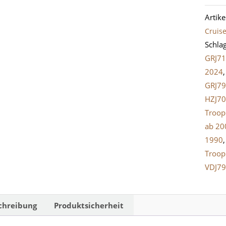
Türsc
Artik
Beifah
Cruise
LandC
Schla
J7
GRJ71
Meng
2024
GRJ79
HZJ7
Troop
ab 20
1990
Troop
VDJ7
chreibung
Produktsicherheit