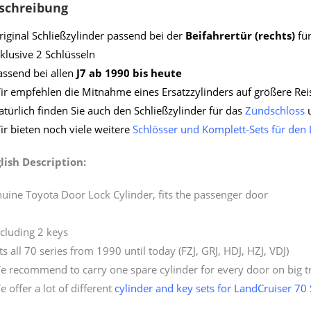
schreibung
riginal Schließzylinder passend bei der
Beifahrertür (rechts)
für
nklusive 2 Schlüsseln
assend bei allen
J7 ab 1990 bis heute
ir empfehlen die Mitnahme eines Ersatzzylinders auf größere Re
atürlich finden Sie auch den Schließzylinder für das
Zündschloss
u
ir bieten noch viele weitere
Schlösser und Komplett-Sets für den 
lish Description:
uine Toyota Door Lock Cylinder, fits the passenger door
ncluding 2 keys
its all 70 series from 1990 until today (FZJ, GRJ, HDJ, HZJ, VDJ)
e recommend to carry one spare cylinder for every door on big t
e offer a lot of different
cylinder and key sets for LandCruiser 70 