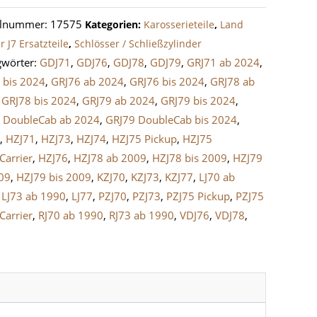
hloss
elnummer:
17575
Kategorien:
Karosserieteile
,
Land
rerseite
r J7 Ersatzteile
,
Schlösser / Schließzylinder
ruiser
gwörter:
GDJ71
,
GDJ76
,
GDJ78
,
GDJ79
,
GRJ71 ab 2024
,
 bis 2024
,
GRJ76 ab 2024
,
GRJ76 bis 2024
,
GRJ78 ab
e
,
GRJ78 bis 2024
,
GRJ79 ab 2024
,
GRJ79 bis 2024
,
 DoubleCab ab 2024
,
GRJ79 DoubleCab bis 2024
,
0
,
HZJ71
,
HZJ73
,
HZJ74
,
HZJ75 Pickup
,
HZJ75
Carrier
,
HZJ76
,
HZJ78 ab 2009
,
HZJ78 bis 2009
,
HZJ79
09
,
HZJ79 bis 2009
,
KZJ70
,
KZJ73
,
KZJ77
,
LJ70 ab
,
LJ73 ab 1990
,
LJ77
,
PZJ70
,
PZJ73
,
PZJ75 Pickup
,
PZJ75
Carrier
,
RJ70 ab 1990
,
RJ73 ab 1990
,
VDJ76
,
VDJ78
,
9