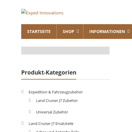
Skip
Exped
to
content
Innovations
STARTSEITE
SHOP
INFORMATIONEN
Solutions
for
your
Overland
Adventure
Produkt-Kategorien
Expedition & Fahrzeugzubehör
Land Cruiser J7 Zubehör
Universal Zubehör
Land Cruiser J7 Ersatzteile
Achse und Antriebs-Teile