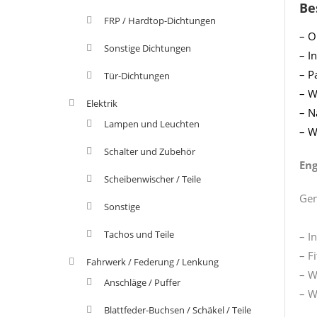
Be
FRP / Hardtop-Dichtungen
– O
Sonstige Dichtungen
– I
– P
Tür-Dichtungen
– W
Elektrik
– N
Lampen und Leuchten
– W
Schalter und Zubehör
Eng
Scheibenwischer / Teile
Gen
Sonstige
Tachos und Teile
– I
– F
Fahrwerk / Federung / Lenkung
– W
Anschläge / Puffer
– W
Blattfeder-Buchsen / Schäkel / Teile