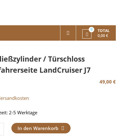
0
TOTAL
0,00 €
ließzylinder / Türschloss
fahrerseite LandCruiser J7
49,00
€
Versandkosten
zeit:
2-5 Werktage
ßzylinder
In den Warenkorb