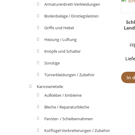
Armaturenbrett-Verkleidungen
Bodenbeläge / Einstiegsleisten
Sch
Land
Griffe und Hebel
Heizung / Lüftung
zz
Knöpfe und Schalter
Lief
Sonstige
Türverkleidungen / Zubehör
In 
Karosserieteile
Aufkleber / Embleme
Bleche / Reparaturbleche
Fenster- / Scheibenrahmen
Kotflügel-Verbreiterungen / Zubehör