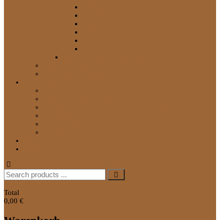
Schlösser / Schließzylinder
Schmutzfänger
Spiegel
Sonstige
Tank / Tank-Teile
Tür-Teile
Service Teile und Werkzeuge
Neue Produkte
Werkstatthandbücher
Informationen
FAQ
Technisches Know-How
Ersatzteile auf Reisen für den LandCruiser J7
Newsletter
Versandkosten
Zahlungsarten
Über uns
Kontakt
Search
for:
0
Total
0,00 €