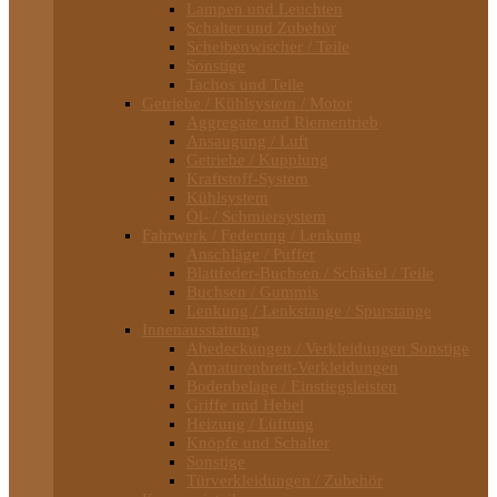
Lampen und Leuchten
Schalter und Zubehör
Scheibenwischer / Teile
Sonstige
Tachos und Teile
Getriebe / Kühlsystem / Motor
Aggregate und Riementrieb
Ansaugung / Luft
Getriebe / Kupplung
Kraftstoff-System
Kühlsystem
Öl- / Schmiersystem
Fahrwerk / Federung / Lenkung
Anschläge / Puffer
Blattfeder-Buchsen / Schäkel / Teile
Buchsen / Gummis
Lenkung / Lenkstange / Spurstange
Innenausstattung
Abedeckungen / Verkleidungen Sonstige
Armaturenbrett-Verkleidungen
Bodenbeläge / Einstiegsleisten
Griffe und Hebel
Heizung / Lüftung
Knöpfe und Schalter
Sonstige
Türverkleidungen / Zubehör