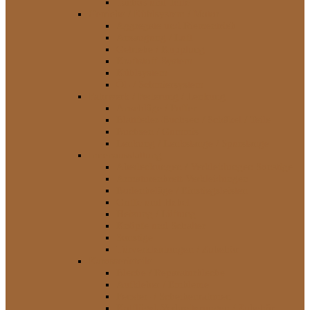
Tachos und Teile
Getriebe / Kühlsystem / Motor
Aggregate und Riementrieb
Ansaugung / Luft
Getriebe / Kupplung
Kraftstoff-System
Kühlsystem
Öl- / Schmiersystem
Fahrwerk / Federung / Lenkung
Anschläge / Puffer
Blattfeder-Buchsen / Schäkel / Teile
Buchsen / Gummis
Lenkung / Lenkstange / Spurstange
Innenausstattung
Abedeckungen / Verkleidungen Sonstige
Armaturenbrett-Verkleidungen
Bodenbeläge / Einstiegsleisten
Griffe und Hebel
Heizung / Lüftung
Knöpfe und Schalter
Sonstige
Türverkleidungen / Zubehör
Karosserieteile
Bleche / Reparaturbleche
Aufkleber / Embleme
Fenster- / Scheibenrahmen
Kotflügel-Verbreiterungen / Zubehör