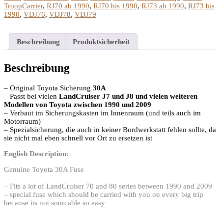
TroopCarrier
,
RJ70 ab 1990
,
RJ70 bis 1990
,
RJ73 ab 1990
,
RJ73 bis
1990
,
VDJ76
,
VDJ78
,
VDJ79
Beschreibung
Produktsicherheit
Beschreibung
– Original Toyota Sicherung
30A
– Passt bei vielen
LandCruiser J7 und J8 und vielen weiteren
Modellen von Toyota zwischen 1990 und 2009
– Verbaut im Sicherungskasten im Innenraum (und teils auch im
Motorraum)
– Spezialsicherung, die auch in keiner Bordwerkstatt fehlen sollte, da
sie nicht mal eben schnell vor Ort zu ersetzen ist
English Description:
Genuine Toyota 30A Fuse
– Fits a lot of LandCruiser 70 and 80 series between 1990 and 2009
– special fuse which should be carried with you on every big trip
because its not sourcable so easy