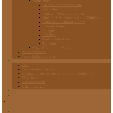
Karosserieteile
Bleche / Reparaturbleche
Aufkleber / Embleme
Fenster- / Scheibenrahmen
Kotflügel-Verbreiterungen / Zubehör
Schlösser / Schließzylinder
Schmutzfänger
Spiegel
Sonstige
Tank / Tank-Teile
Tür-Teile
Service Teile und Werkzeuge
Neue Produkte
Werkstatthandbücher
Informationen
FAQ
Technisches Know-How
Ersatzteile auf Reisen für den LandCruiser J7
Newsletter
Versandkosten
Zahlungsarten
Über uns
Kontakt
Startseite