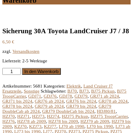
Warenkorb
Sicherung 30A Toyota LandCruiser J7 / J8
6,50
€
zzgl.
Versandkosten
Lieferzeit:
2-5 Werktage
Sicherung
In den Warenkorb
30A
Toyota
LandCruiser
Artikelnummer:
5681
Kategorien:
Elektrik
,
Land Cruiser J7
J7
Ersatzteile
,
Sonstige
Schlagwörter:
BJ70
,
BJ73
,
BJ75 Pickup
,
BJ75
/
TroopCarrier
,
GDJ71
,
GDJ76
,
GDJ78
,
GDJ79
,
GRJ71 ab 2024
,
J8
GRJ71 bis 2024
,
GRJ76 ab 2024
,
GRJ76 bis 2024
,
GRJ78 ab 2024
,
Menge
GRJ78 bis 2024
,
GRJ79 ab 2024
,
GRJ79 bis 2024
,
GRJ79
DoubleCab ab 2024
,
GRJ79 DoubleCab bis 2024
,
HDJ80/81
,
HZJ70
,
HZJ71
,
HZJ73
,
HZJ74
,
HZJ75 Pickup
,
HZJ75 TroopCarrier
,
HZJ76
,
HZJ78 ab 2009
,
HZJ78 bis 2009
,
HZJ79 ab 2009
,
HZJ79 bis
2009
,
KZJ70
,
KZJ73
,
KZJ77
,
LJ70 ab 1990
,
LJ70 bis 1990
,
LJ73 ab
1990
,
LJ73 bis 1990
,
LJ77
,
PZJ70
,
PZJ73
,
PZJ75 Pickup
,
PZJ75