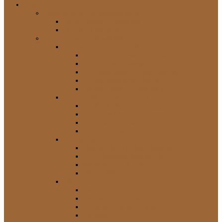
Shop
Expedition & Fahrzeugzubehör
Land Cruiser J7 Zubehör
Universal Zubehör
Land Cruiser J7 Ersatzteile
Achse und Antriebs-Teile
Achs-Dichtungen / Dichtsätze
Achs-Teile Sonstige
Antriebswellen / Kreuzgelenke
Differentiale und Sperren
Freilaufnaben / Nabenteile
Bremssystem / Handbremse
Ankerbleche
Bremsbeläge und Scheiben
Bremse Sonstige
Handbremse
Dichtungen
Dichtungen Fenster / Scheiben
FRP / Hardtop-Dichtungen
Sonstige Dichtungen
Tür-Dichtungen
Elektrik
Lampen und Leuchten
Schalter und Zubehör
Scheibenwischer / Teile
Sonstige